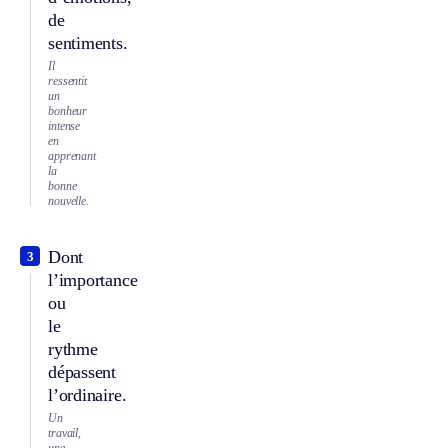
de
sentiments.
Il
ressentit
un
bonheur
intense
en
apprenant
la
bonne
nouvelle.
Dont
3
l’importance
ou
le
rythme
dépassent
l’ordinaire.
Un
travail,