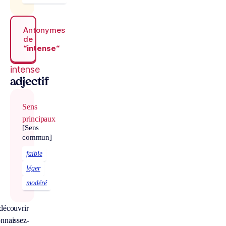
Antonymes
de
“intense“
intense
adjectif
Sens
principaux
[Sens
commun]
faible
léger
modéré
découvrir
nnaissez-