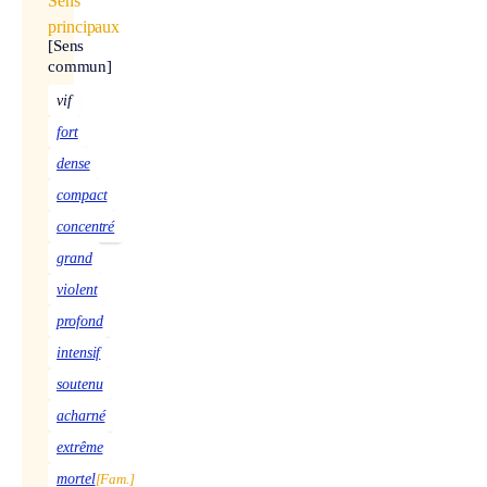
Sens
principaux
[Sens
commun]
vif
fort
dense
compact
concentré
grand
violent
profond
intensif
soutenu
acharné
extrême
mortel
[Fam.]