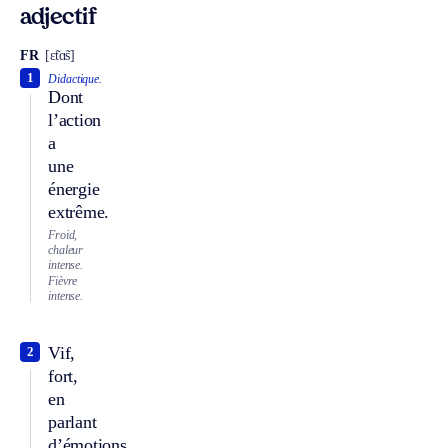
adjectif
FR
[ɛ̃tɑ̃s]
1
Didactique.
Dont
l’action
a
une
énergie
extrême.
Froid,
chaleur
intense.
Fièvre
intense.
Vif,
2
fort,
en
parlant
d’émotions,