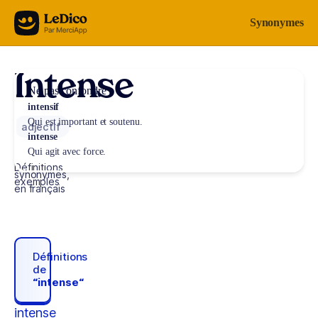
Aller au contenu
Synonymes
Intense
Ne pas confondre
intensif
Qui est important et soutenu.
adjectif
intense
Qui agit avec force.
Définitions,
synonymes,
exemples
en français
Définitions
de
“intense“
intense