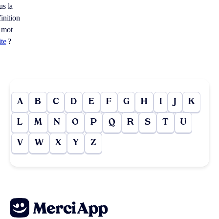
us la
inition
 mot
ite
?
A
B
C
D
E
F
G
H
I
J
K
L
M
N
O
P
Q
R
S
T
U
V
W
X
Y
Z