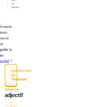
une
vie
intense.
À
écouvrir
avez-
ous ce
ue
ignifie le
ot
jembel
?
Synonymes
de
“intense“
intense
adjectif