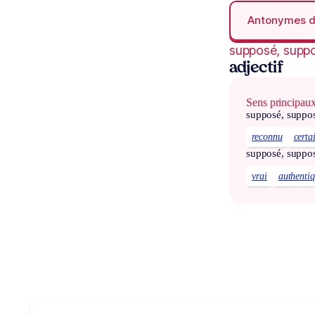
Antonymes 
supposé, supp
adjectif
Sens principau
supposé, suppo
reconnu
certa
supposé, suppo
vrai
authenti