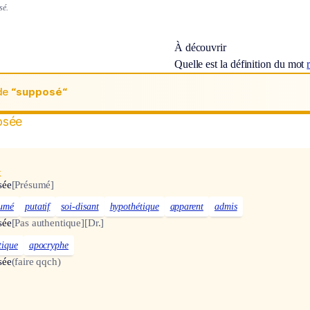
sé.
À découvrir
Quelle est la définition du mot
de
“supposé“
osée
x
sée
[Présumé]
sumé
putatif
soi-disant
hypothétique
apparent
admis
sée
[Pas authentique]
[Dr.]
tique
apocryphe
sée
(faire qqch)