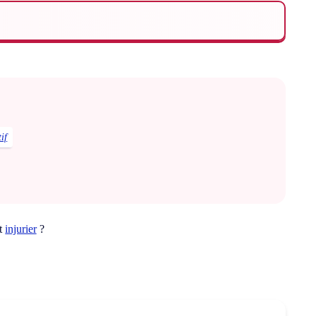
tif
ot
injurier
?