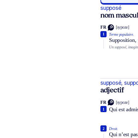
supposé
nom mascul
FR
[sypoze]
1
Terme populaire.
Supposition, 
Un supposé, imagin
supposé, supp
adjectif
FR
[sypoze]
Qui est admi
1
2
Droit.
Qui n’est pas