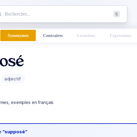
mmencez à chercher un mot dans le dictionnaire :
S
esults found.
Synonymes
Contraires
Locutions
Expressions
osé
adjectif
ymes, exemples en français
de
“supposé“