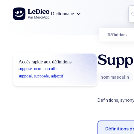
Aller au contenu
Co
Dictionnaire
0
r
Définitions
Supp
Accès rapide aux définitions
supposé, nom masculin
supposé, supposée, adjectif
nom masculin
Définitions, synon
Définitions 