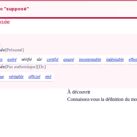
de
“supposé“
osée
x
sée
[Présumé]
in
avéré
vérifié
sûr
certifié
assuré
incontestable
indéniable
effec
sée
[Pas authentique]
[Dr.]
que
véritable
officiel
réel
À découvrir
Connaissez-vous la définition du m