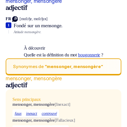
mensonger, mensongère
adjectif
FR
[mɑ̃sɔ̃ʒe, mɑ̃sɔ̃ʒɛʀ]
Fondé sur un mensonge.
1
Attitude mensongère.
À découvrir
Quelle est la définition du mot
bougonnerie
?
Synonymes de
“mensonger, mensongère“
mensonger, mensongère
adjectif
Sens principaux
mensonger, mensongère
[Inexact]
faux
inexact
controuvé
mensonger, mensongère
[Fallacieux]