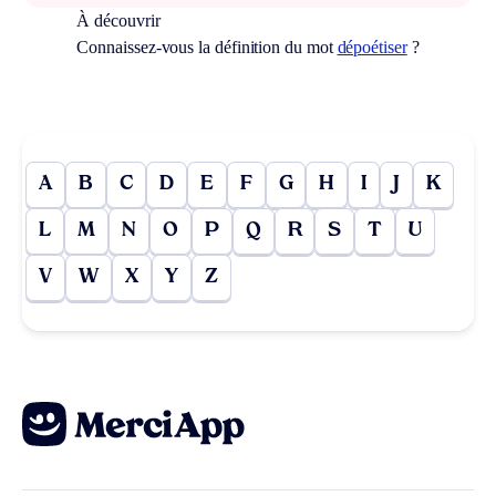
À découvrir
Connaissez-vous la définition du mot
dépoétiser
?
A
B
C
D
E
F
G
H
I
J
K
L
M
N
O
P
Q
R
S
T
U
V
W
X
Y
Z