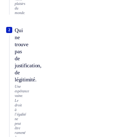
plaisirs
du
monde.
Qui
2
ne
trouve
pas
de
justification,
de
légitimité.
Une
espérance
vaine.
Le
droit
à
l’égalité
ne
peut
être
ramené