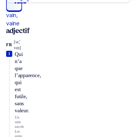
vaine“
vain,
vaine
adjectif
[vɛ̃,
FR
vɛn]
Qui
1
n’a
que
l’apparence,
qui
est
futile,
sans
valeur.
Un
vain
succès.
Les
vains