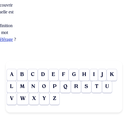
couvrir
elle est
finition
 mot
léférage
?
A
B
C
D
E
F
G
H
I
J
K
L
M
N
O
P
Q
R
S
T
U
V
W
X
Y
Z