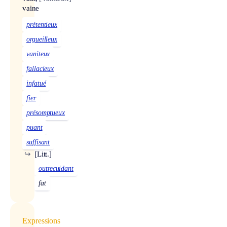
vaine
prétentieux
orgueilleux
vaniteux
fallacieux
infatué
fier
présomptueux
puant
suffisant
↪
[Litt.]
outrecuidant
fat
Expressions