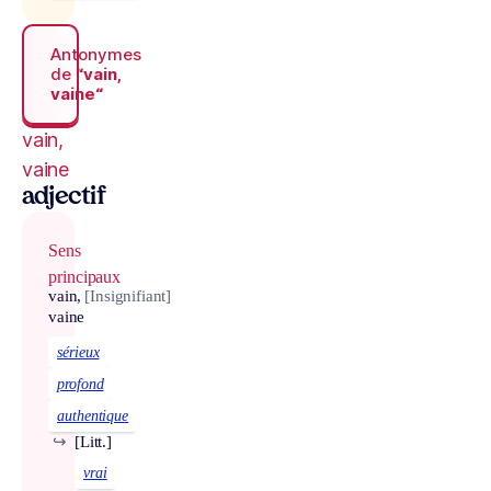
Antonymes
de
“vain,
vaine“
vain,
vaine
adjectif
Sens
principaux
vain,
[Insignifiant]
vaine
sérieux
profond
authentique
↪
[Litt.]
vrai