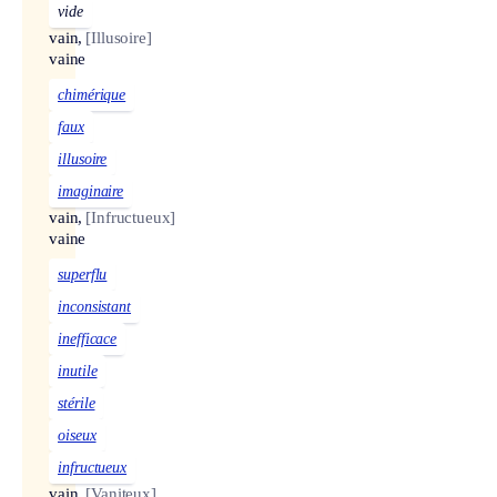
vide
vain,
[Illusoire]
vaine
chimérique
faux
illusoire
imaginaire
vain,
[Infructueux]
vaine
superflu
inconsistant
inefficace
inutile
stérile
oiseux
infructueux
vain,
[Vaniteux]