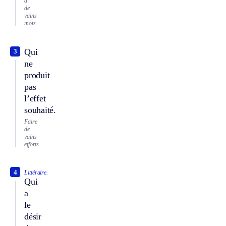
à
de
vains
mots.
Qui
3
ne
produit
pas
l’effet
souhaité.
Faire
de
vains
efforts.
4
Littéraire.
Qui
a
le
désir