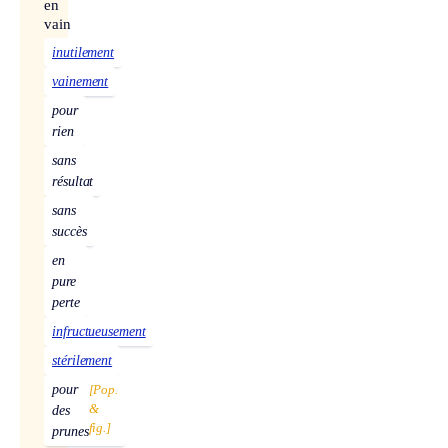
en
vain
inutilement
vainement
pour
rien
sans
résultat
sans
succès
en
pure
perte
infructueusement
stérilement
pour
[Pop.
&
des
fig.]
prunes