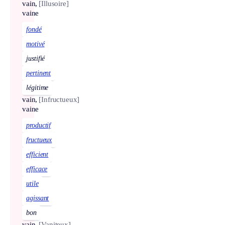
vain,
[Illusoire]
vaine
fondé
motivé
justifié
pertinent
légitime
vain,
[Infructueux]
vaine
productif
fructueux
efficient
efficace
utile
agissant
bon
vain,
[Vaniteux]