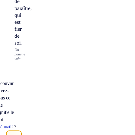
de
paraître,
qui
est
fier
de
soi.
Un
homme
vain.
couvrir
avez-
us ce
ue
gnifie le
ot
ténuatif
?