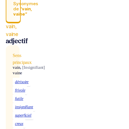
Synonymes
de
“vain,
vaine“
vain,
vaine
adjectif
Sens
principaux
vain,
[Insignifiant]
vaine
dérisoire
frivole
futile
insignifiant
superficiel
creux