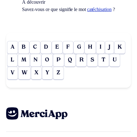
À découvrir
Savez-vous ce que signifie le mot
catéchisation
?
A
B
C
D
E
F
G
H
I
J
K
L
M
N
O
P
Q
R
S
T
U
V
W
X
Y
Z