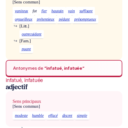
[Sens commun]
vaniteux
fat
fier
hautain
vain
suffisant
orgueilleux
prétentieux
pédant
présomptueux
↪
[Litt.]
outrecuidant
↪
[Fam.]
puant
Antonymes de
“infatué, infatuée“
infatué, infatuée
adjectif
Sens principaux
[Sens commun]
modeste
humble
effacé
discret
simple