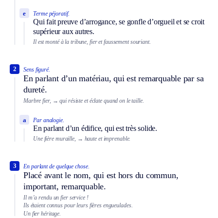
e
Terme péjoratif.
Qui fait preuve d’arrogance, se gonfle d’orgueil et se croit
supérieur aux autres.
Il est monté à la tribune, fier et faussement souriant.
2
Sens figuré.
En parlant d’un matériau, qui est remarquable par sa
dureté.
Marbre fier,
→ qui résiste et éclate quand on le taille.
a
Par analogie.
En parlant d’un édifice, qui est très solide.
Une fière muraille,
→ haute et imprenable.
3
En parlant de quelque chose.
Placé avant le nom, qui est hors du commun,
important, remarquable.
Il m’a rendu un fier service !
Ils étaient connus pour leurs fières engueulades.
Un fier héritage.