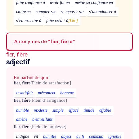
faire confiance à
avoir foi en
mettre sa confiance en
croire en
compter sur
se reposer sur
s’abandonner à
s’en remettre à
faire crédit à
[Litt.]
Antonymes de
“fier, fière“
fier, fière
adjectif
En parlant de qqn
fier, fière
[Plein de satisfaction]
insatisfait
mécontent
honteux
fier, fière
[Plein d’arrogance]
humble
modeste
simple
effacé
timide
affable
amène
bienveillant
fier, fière
[Plein de noblesse]
indigne
vil
humilié
abject
avili
commun
ignoble