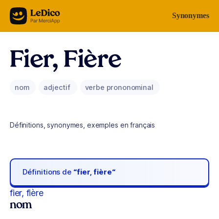
Aller au contenu
Synonymes
Fier, Fière
nom
adjectif
verbe prononominal
Définitions, synonymes, exemples en français
Définitions de
“fier, fière“
fier, fière
nom