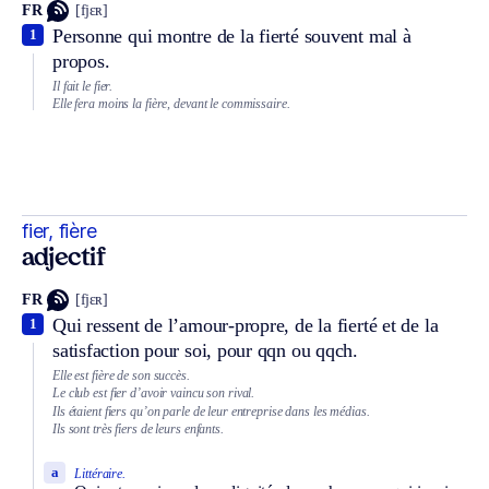
FR
[fjɛʀ]
Personne qui montre de la fierté souvent mal à
1
propos.
Il fait le fier.
Elle fera moins la fière, devant le commissaire.
fier, fière
adjectif
FR
[fjɛʀ]
Qui ressent de l’amour-propre, de la fierté et de la
1
satisfaction pour soi, pour qqn ou qqch.
Elle est fière de son succès.
Le club est fier d’avoir vaincu son rival.
Ils étaient fiers qu’on parle de leur entreprise dans les médias.
Ils sont très fiers de leurs enfants.
a
Littéraire.