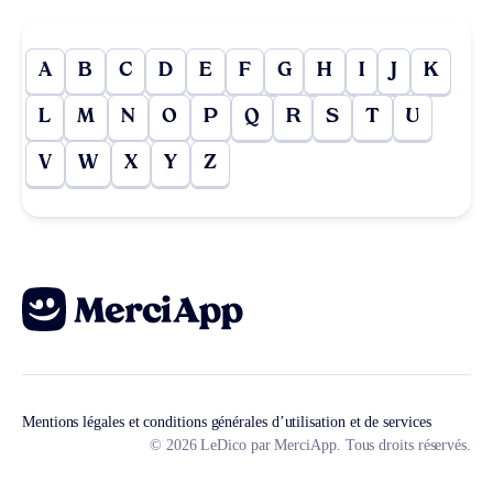
A
B
C
D
E
F
G
H
I
J
K
L
M
N
O
P
Q
R
S
T
U
V
W
X
Y
Z
Mentions légales et conditions générales d’utilisation et de services
© 2026 LeDico par MerciApp. Tous droits réservés.