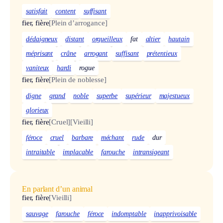
satisfait
content
suffisant
fier, fière
[Plein d’arrogance]
dédaigneux
distant
orgueilleux
fat
altier
hautain
méprisant
crâne
arrogant
suffisant
prétentieux
vaniteux
hardi
rogue
fier, fière
[Plein de noblesse]
digne
grand
noble
superbe
supérieur
majestueux
glorieux
fier, fière
[Cruel]
[Vieilli]
féroce
cruel
barbare
méchant
rude
dur
intraitable
implacable
farouche
intransigeant
En parlant d’un animal
fier, fière
[Vieilli]
sauvage
farouche
féroce
indomptable
inapprivoisable