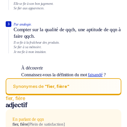
Elle se fie à son bon jugement.
Se fier aux apparences.
3
Par analogie.
Compter sur la qualité de qqch, une aptitude de qqn à
faire qqch.
Il se fie à la fraîcheur des produits.
Se fier à sa mémoire.
Je me fie à mon intuition.
À découvrir
Connaissez-vous la définition du mot
faisandé
?
Synonymes de
“fier, fière“
fier, fière
adjectif
En parlant de qqn
fier, fière
[Plein de satisfaction]