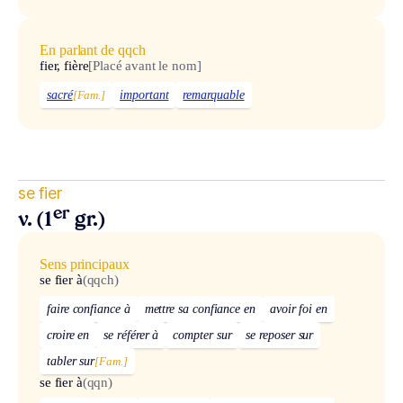
En parlant de qqch
fier, fière
[Placé avant le nom]
sacré
[Fam.]
important
remarquable
se fier
er
v. (1
gr.)
Sens principaux
se fier à
(qqch)
faire confiance à
mettre sa confiance en
avoir foi en
croire en
se référer à
compter sur
se reposer sur
tabler sur
[Fam.]
se fier à
(qqn)