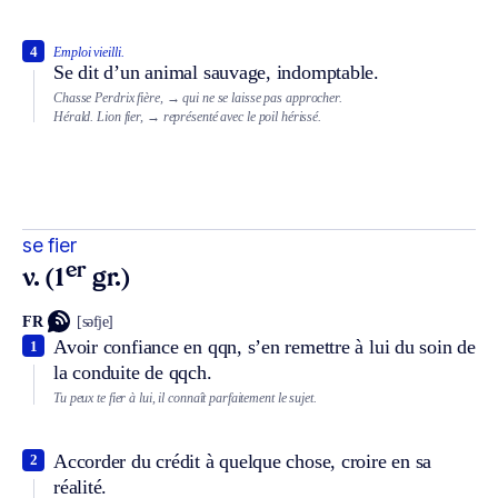
4
Emploi vieilli.
Se dit d’un animal sauvage, indomptable.
Chasse
Perdrix fière,
→ qui ne se laisse pas approcher.
Hérald.
Lion fier,
→ représenté avec le poil hérissé.
se fier
er
v. (1
gr.)
FR
[səfje]
Avoir confiance en qqn, s’en remettre à lui du soin de
1
la conduite de qqch.
Tu peux te fier à lui, il connaît parfaitement le sujet.
Accorder du crédit à quelque chose, croire en sa
2
réalité.