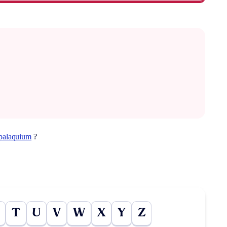
palaquium
?
T
U
V
W
X
Y
Z