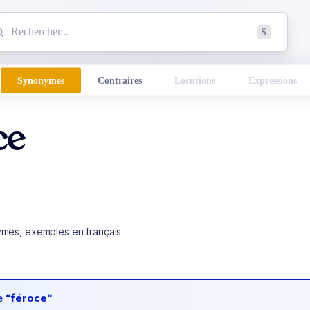
mmencez à chercher un mot dans le dictionnaire :
S
esults found.
Synonymes
Contraires
Locutions
Expressions
ce
ymes, exemples en français
de
“féroce“