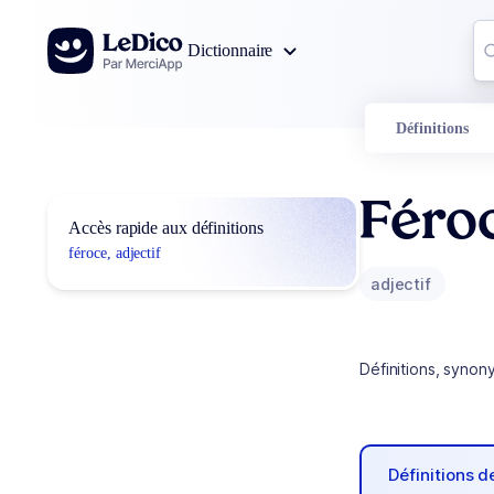
Aller au contenu
Co
Dictionnaire
0
r
Définitions
Féro
Accès rapide aux définitions
féroce, adjectif
adjectif
Définitions, synon
Définitions 