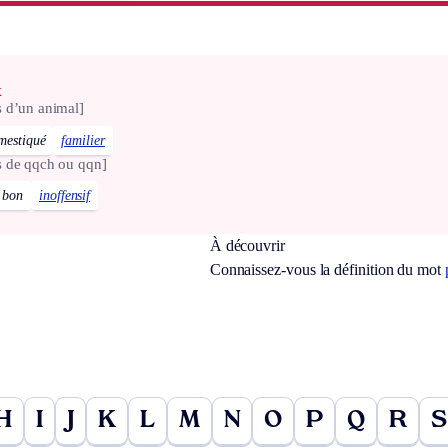
x
 d’un animal]
mestiqué
familier
s de qqch ou qqn]
bon
inoffensif
À découvrir
Connaissez-vous la définition du mot
H
I
J
K
L
M
N
O
P
Q
R
S