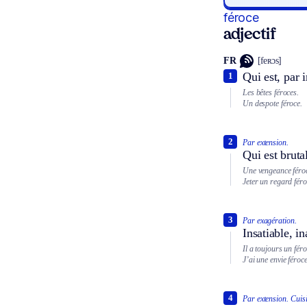
féroce
adjectif
FR
[feʀɔs]
Qui est, par i
1
Les bêtes féroces.
Un despote féroce.
2
Par extension.
Qui est bruta
Une vengeance féro
Jeter un regard féro
3
Par exagération.
Insatiable, i
Il a toujours un fér
J’ai une envie féro
4
Par extension.
Cuisi