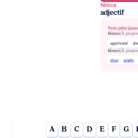
féroce
adjectif
Sens principau
féroce
[À propos
apprivoisé
do
féroce
[À propo
doux
tendre
A
B
C
D
E
F
G