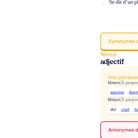
Se dit d’un pl
Synonymes 
féroce
adjectif
Sens principau
féroce
[À propos
sauvage
fauv
féroce
[À propo
dur
cruel
b
Antonymes 