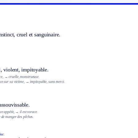
nstinct, cruel et sanguinaire.
l, violent, impitoyable.
ce,
→ cruelle, monstrueuse.
ce sur sa victime,
→ impitoyable, sans merci.
nassouvissable.
oce appétit,
→ il est vorace.
ce de manger des pêches.
ne.