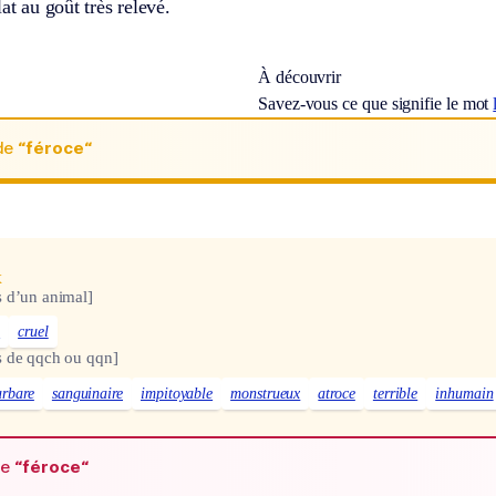
at au goût très relevé.
À découvrir
Savez-vous ce que signifie le mot
de
“féroce“
x
 d’un animal]
e
cruel
s de qqch ou qqn]
arbare
sanguinaire
impitoyable
monstrueux
atroce
terrible
inhumain
de
“féroce“