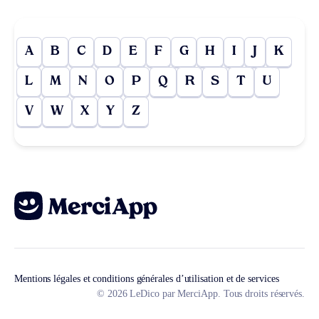
A
B
C
D
E
F
G
H
I
J
K
L
M
N
O
P
Q
R
S
T
U
V
W
X
Y
Z
Mentions légales et conditions générales d’utilisation et de services
© 2026 LeDico par MerciApp. Tous droits réservés.