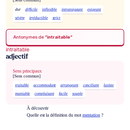
[Sens commun]
dur
difficile
inflexible
intransigeant
exigeant
sévère
irréductible
strict
Antonymes de
“intraitable“
intraitable
adjectif
Sens principaux
[Sens commun]
traitable
accommodant
arrangeant
conciliant
laxiste
maniable
complaisant
facile
souple
À découvrir
Quelle est la définition du mot
mentation
?