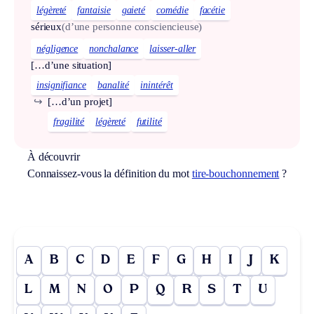
légèreté
fantaisie
gaieté
comédie
facétie
sérieux
(d’une personne consciencieuse)
négligence
nonchalance
laisser-aller
[…d’une situation]
insignifiance
banalité
inintérêt
↪
[…d’un projet]
fragilité
légèreté
futilité
À découvrir
Connaissez-vous la définition du mot
tire-bouchonnement
?
A
B
C
D
E
F
G
H
I
J
K
L
M
N
O
P
Q
R
S
T
U