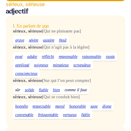
sérieux, sérieuse
adjectif
I. En parlant de qqn
sérieux, sérieuse
[Qui ne plaisante pas]
grave
sévère
austère
froid
sérieux, sérieuse
[Qui n’agit pas à la légère]
posé
adulte
réfléchi
responsable
raisonnable
rassis
appliqué
soigneux
minutieux
scrupuleux
consciencieux
sérieux, sérieuse
[Sur qui l’on peut compter]
sûr
solide
fiable
bien
comme il faut
sérieux, sérieuse
[Qui se conduit bien]
honnête
respectable
moral
honorable
sage
digne
convenable
fréquentable
vertueux
fidèle