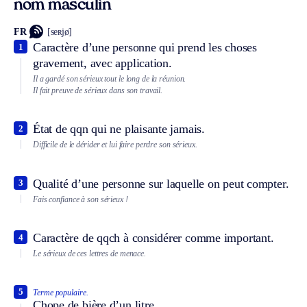
nom masculin
FR
[seʀjø]
Caractère d’une personne qui prend les choses
1
gravement, avec application.
Il a gardé son sérieux tout le long de la réunion.
Il fait preuve de sérieux dans son travail.
État de qqn qui ne plaisante jamais.
2
Difficile de le dérider et lui faire perdre son sérieux.
Qualité d’une personne sur laquelle on peut compter.
3
Fais confiance à son sérieux !
Caractère de qqch à considérer comme important.
4
Le sérieux de ces lettres de menace.
5
Terme populaire.
Chope de bière d’un litre.