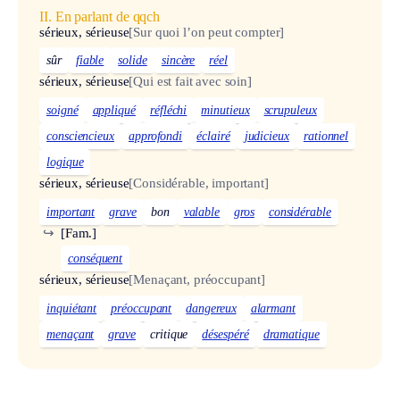
II. En parlant de qqch
sérieux, sérieuse
[Sur quoi l’on peut compter]
sûr
fiable
solide
sincère
réel
sérieux, sérieuse
[Qui est fait avec soin]
soigné
appliqué
réfléchi
minutieux
scrupuleux
consciencieux
approfondi
éclairé
judicieux
rationnel
logique
sérieux, sérieuse
[Considérable, important]
important
grave
bon
valable
gros
considérable
↪
[Fam.]
conséquent
sérieux, sérieuse
[Menaçant, préoccupant]
inquiétant
préoccupant
dangereux
alarmant
menaçant
grave
critique
désespéré
dramatique