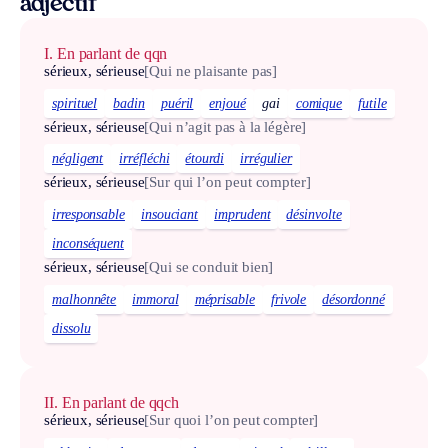
adjectif
I. En parlant de qqn
sérieux, sérieuse
[Qui ne plaisante pas]
spirituel
badin
puéril
enjoué
gai
comique
futile
sérieux, sérieuse
[Qui n’agit pas à la légère]
négligent
irréfléchi
étourdi
irrégulier
sérieux, sérieuse
[Sur qui l’on peut compter]
irresponsable
insouciant
imprudent
désinvolte
inconséquent
sérieux, sérieuse
[Qui se conduit bien]
malhonnête
immoral
méprisable
frivole
désordonné
dissolu
II. En parlant de qqch
sérieux, sérieuse
[Sur quoi l’on peut compter]