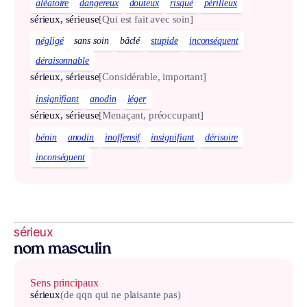
aléatoire
dangereux
douteux
risqué
périlleux
sérieux, sérieuse
[Qui est fait avec soin]
négligé
sans soin
bâclé
stupide
inconséquent
déraisonnable
sérieux, sérieuse
[Considérable, important]
insignifiant
anodin
léger
sérieux, sérieuse
[Menaçant, préoccupant]
bénin
anodin
inoffensif
insignifiant
dérisoire
inconséquent
sérieux
nom masculin
Sens principaux
sérieux
(de qqn qui ne plaisante pas)