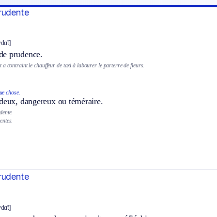
rudente
dɑ̃t]
de prudence.
a contraint le chauffeur de taxi à labourer le parterre de fleurs.
ue chose.
rdeux, dangereux ou téméraire.
dente.
entes.
rudente
dɑ̃t]