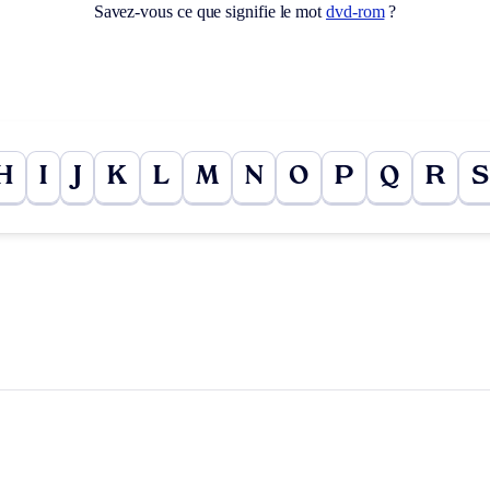
Savez-vous ce que signifie le mot
dvd-rom
?
H
I
J
K
L
M
N
O
P
Q
R
S