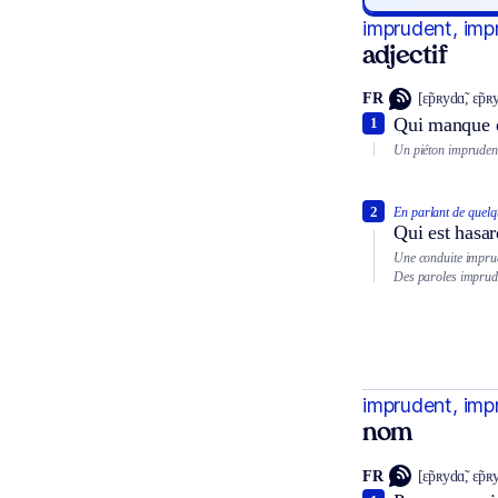
imprudent, imp
adjectif
FR
[ɛ̃pʀydɑ̃, ɛ̃pʀy
Qui manque 
1
Un piéton imprudent 
2
En parlant de quelq
Qui est hasa
Une conduite impru
Des paroles imprud
imprudent, imp
nom
FR
[ɛ̃pʀydɑ̃, ɛ̃pʀy