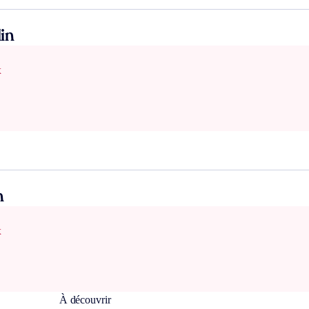
in
x
n
x
À découvrir