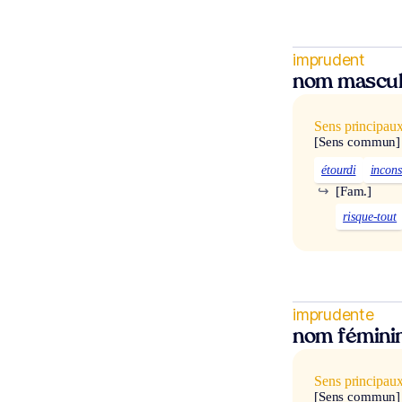
imprudent
nom mascul
Sens principau
[Sens commun]
étourdi
incons
↪
[Fam.]
risque-tout
imprudente
nom fémini
Sens principau
[Sens commun]