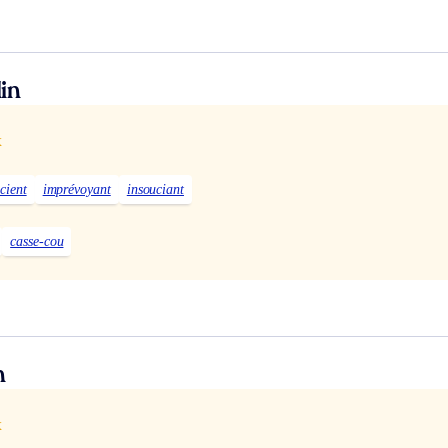
in
x
cient
imprévoyant
insouciant
casse-cou
n
x