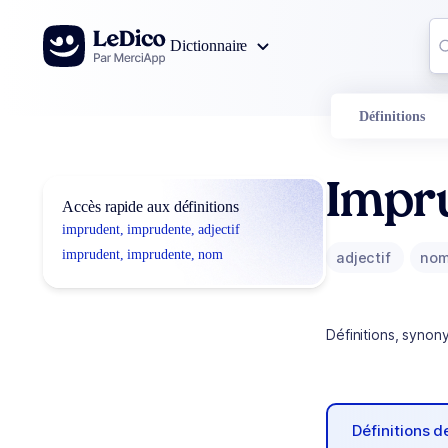
Aller au contenu
Co
Dictionnaire
0
r
Définitions
Impr
Accès rapide aux définitions
imprudent, imprudente, adjectif
imprudent, imprudente, nom
adjectif
no
Définitions, synon
Définitions 