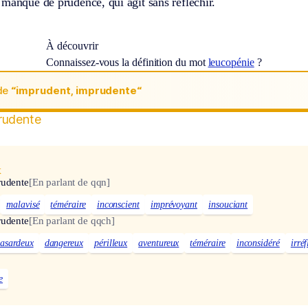
manque de prudence, qui agit sans réfléchir.
À découvrir
Connaissez-vous la définition du mot
leucopénie
?
de
“imprudent, imprudente“
rudente
x
rudente
[En parlant de qqn]
malavisé
téméraire
inconscient
imprévoyant
insouciant
rudente
[En parlant de qqch]
asardeux
dangereux
périlleux
aventureux
téméraire
inconsidéré
irréf
e