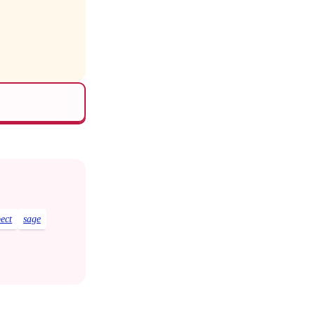
pect
sage