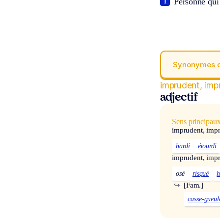
Personne qui 
1
Synonymes 
imprudent, imp
adjectif
Sens principau
imprudent, imp
hardi
étourdi
imprudent, imp
osé
risqué
h
↪
[Fam.]
casse-gueul