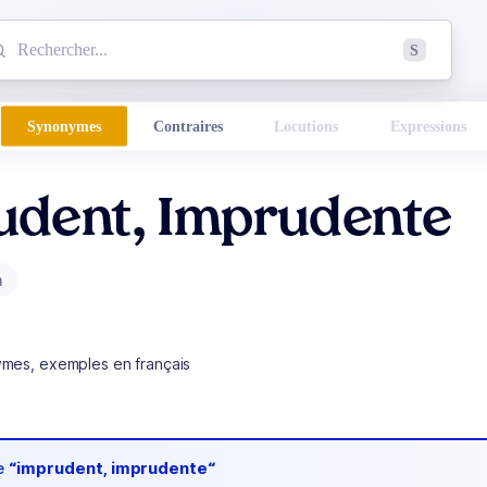
mmencez à chercher un mot dans le dictionnaire :
S
esults found.
Synonymes
Contraires
Locutions
Expressions
udent, Imprudente
m
ymes, exemples en français
de
“imprudent, imprudente“