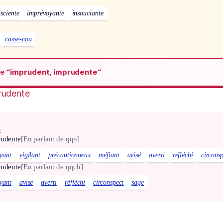
sciente
imprévoyante
insouciante
casse-cou
de
“imprudent, imprudente“
rudente
x
rudente
[En parlant de qqn]
yant
vigilant
précautionneux
méfiant
avisé
averti
réfléchi
circons
rudente
[En parlant de qqch]
yant
avisé
averti
réfléchi
circonspect
sage