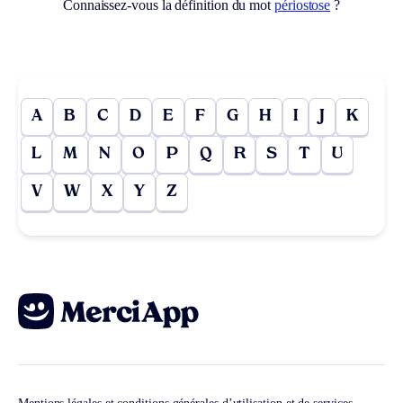
Connaissez-vous la définition du mot
périostose
?
A
B
C
D
E
F
G
H
I
J
K
L
M
N
O
P
Q
R
S
T
U
V
W
X
Y
Z