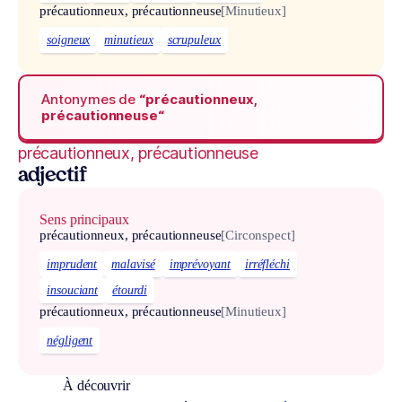
précautionneux, précautionneuse
[Minutieux]
soigneux
minutieux
scrupuleux
Antonymes de
“précautionneux,
précautionneuse“
précautionneux, précautionneuse
adjectif
Sens principaux
précautionneux, précautionneuse
[Circonspect]
imprudent
malavisé
imprévoyant
irréfléchi
insouciant
étourdi
précautionneux, précautionneuse
[Minutieux]
négligent
À découvrir