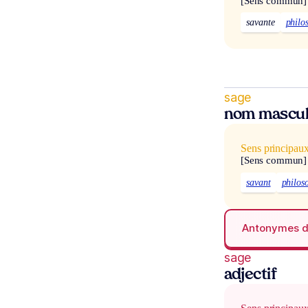
[Sens commun]
savante
philo
sage
nom mascul
Sens principau
[Sens commun]
savant
philos
Antonymes 
sage
adjectif