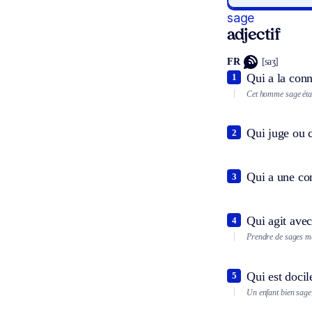
sage
adjectif
FR
[saʒ]
Qui a la conn
1
Cet homme sage était
Qui juge ou c
2
Qui a une con
3
Qui agit ave
4
Prendre de sages m
Qui est docile
5
Un enfant bien sage