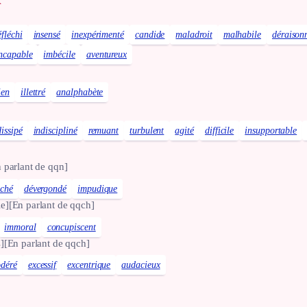
x
éfléchi
insensé
inexpérimenté
candide
maladroit
malhabile
déraison
ncapable
imbécile
aventureux
ien
illettré
analphabète
dissipé
indiscipliné
remuant
turbulent
agité
difficile
insupportable
 parlant de qqn]
ché
dévergondé
impudique
e]
[En parlant de qqch]
immoral
concupiscent
]
[En parlant de qqch]
déré
excessif
excentrique
audacieux