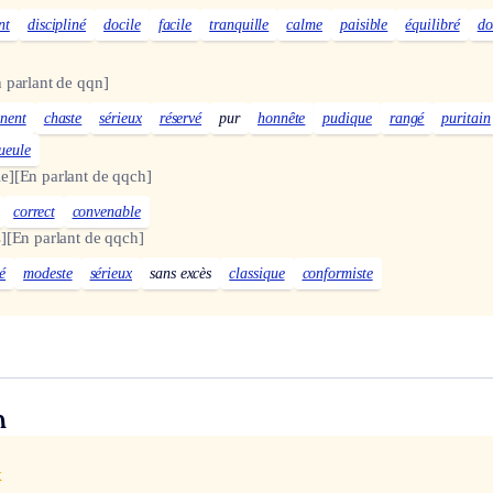
nt
discipliné
docile
facile
tranquille
calme
paisible
équilibré
do
 parlant de qqn]
inent
chaste
sérieux
réservé
pur
honnête
pudique
rangé
puritain
ueule
e]
[En parlant de qqch]
correct
convenable
]
[En parlant de qqch]
é
modeste
sérieux
sans excès
classique
conformiste
n
x