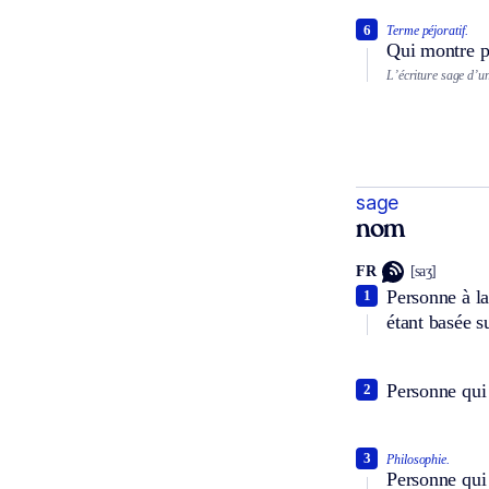
6
Terme péjoratif.
Qui montre p
L’écriture sage d’un
sage
nom
FR
[saʒ]
Personne à la
1
étant basée s
Personne qui
2
3
Philosophie.
Personne qui 