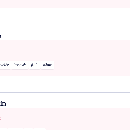
n
x
rvelée
insensée
folle
idiote
in
x