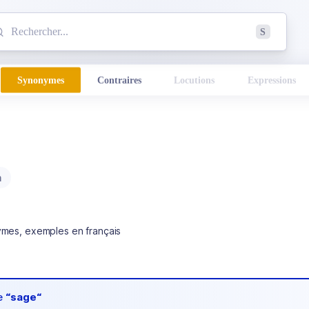
mmencez à chercher un mot dans le dictionnaire :
S
esults found.
Synonymes
Contraires
Locutions
Expressions
m
ymes, exemples en français
de
“sage“