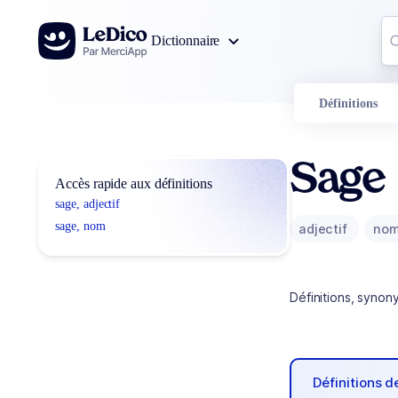
Aller au contenu
Co
Dictionnaire
0
r
Définitions
Sage
Accès rapide aux définitions
sage, adjectif
sage, nom
adjectif
no
Définitions, synon
Définitions 