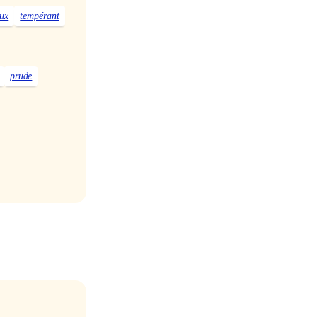
ux
tempérant
prude