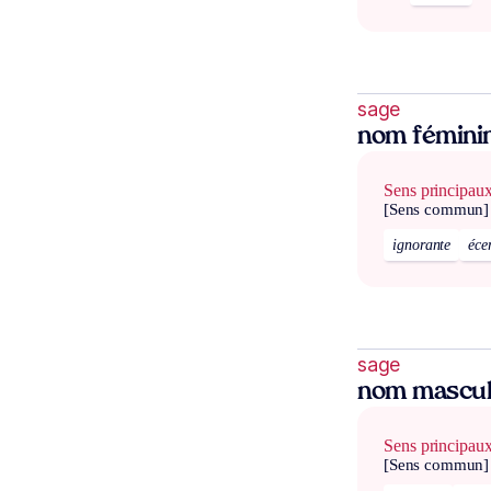
sage
nom fémini
Sens principau
[Sens commun]
ignorante
éce
sage
nom mascul
Sens principau
[Sens commun]