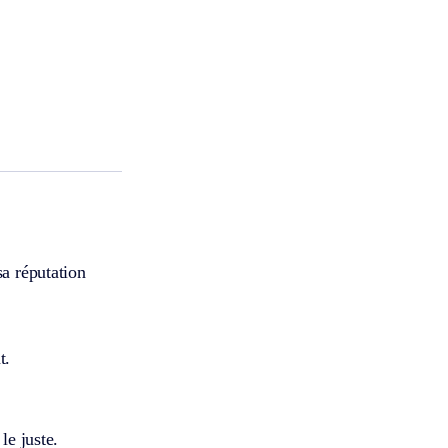
sa réputation
t.
le juste.