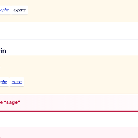
sophe
experte
in
x
ophe
expert
de
“sage“