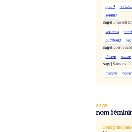
gentil
obéissa
soumis
sage
[Chaste]
[En
vertueux
cont
pudibond
bég
sage
[Convenabl
décent
chaste
sage
[Sans excès
mesuré
modér
sage
nom fémini
Sens principau