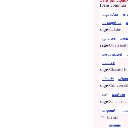
Sens principau
[Sens commun]
imprudent
irr
incompétent
i
sage
[Éclairé]
ignorant
béot
sage
[Obéissant]
désobéissant
indocile
sage
[Chaste]
[En
libertin
débau
sage
[Convenabl
osé
indécent
sage
[Sans excès
original
immo
↪
[Fam.]
déjanté