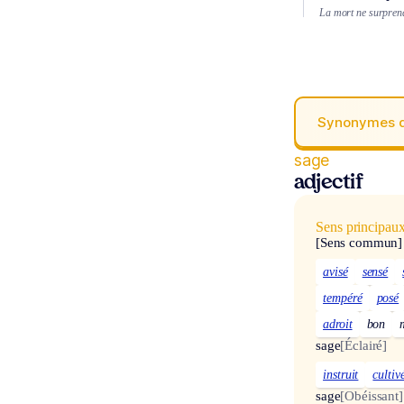
La mort ne surprend 
Synonymes 
sage
adjectif
Sens principau
[Sens commun]
avisé
sensé
tempéré
posé
adroit
bon
sage
[Éclairé]
instruit
cultiv
sage
[Obéissant]