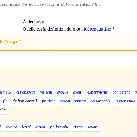
point le sage, il est toujours prêt à partir, La Fontaine, Fables, VIII, 1.
À découvrir
Quelle est la définition du mot
indépendantiste
?
de
“sage“
x
sérieux
circonspect
réfléchi
évolué
averti
expérimenté
compétent
m
fin
de bon conseil
prudent
précautionneux
raisonnable
responsable
mûr
é
éclairé
lettré
érudit
philosophe
docte
savant