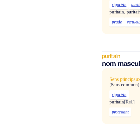
rigoriste
austè
puritain, puritai
prude
vertueu
puritain
nom mascul
Sens principau
[Sens commun]
rigoriste
puritain
[Rel.]
protestant