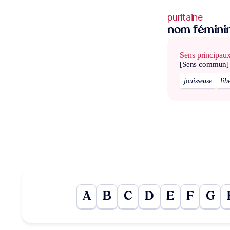
puritaine
nom fémini
Sens principau
[Sens commun]
jouisseuse
lib
A
B
C
D
E
F
G