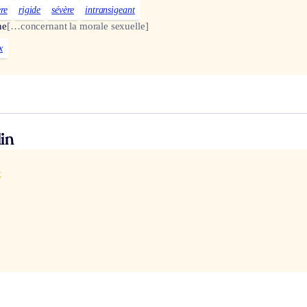
re
rigide
sévère
intransigeant
ne
[…concernant la morale sexuelle]
x
in
x