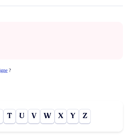
igne
?
T
U
V
W
X
Y
Z