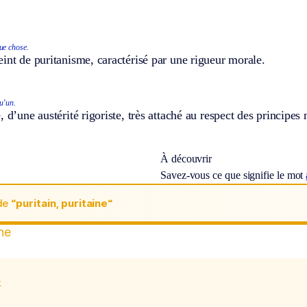
ue chose.
int de puritanisme, caractérisé par une rigueur morale.
u’un.
, d’une austérité rigoriste, très attaché au respect des principes
À découvrir
Savez-vous ce que signifie le mot
de
“puritain, puritaine“
ine
x