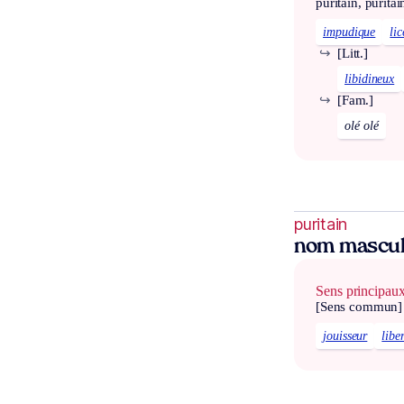
puritain, puritai
impudique
li
↪
[Litt.]
libidineux
↪
[Fam.]
olé olé
puritain
nom mascul
Sens principau
[Sens commun]
jouisseur
libe