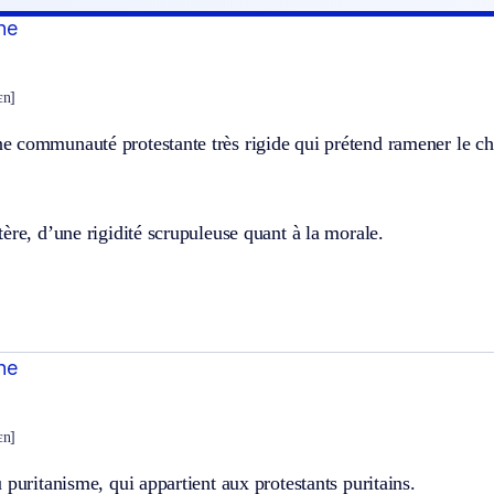
ine
ɛn]
communauté protestante très rigide qui prétend ramener le chri
ère, d’une rigidité scrupuleuse quant à la morale.
ine
ɛn]
 puritanisme, qui appartient aux protestants puritains.