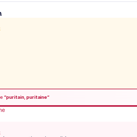
n
x
de
“puritain, puritaine“
ine
x