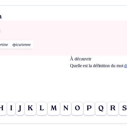
n
x
ertine
épicurienne
À découvrir
Quelle est la définition du mot
d
H
I
J
K
L
M
N
O
P
Q
R
S