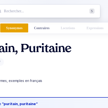
mmencez à chercher un mot dans le dictionnaire :
S
esults found.
Synonymes
Contraires
Locutions
Expressions
ain, Puritaine
f
ymes, exemples en français
de
“puritain, puritaine“