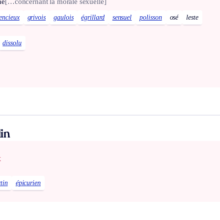
ne
[…concernant la morale sexuelle]
cencieux
grivois
gaulois
égrillard
sensuel
polisson
osé
leste
dissolu
in
x
rtin
épicurien