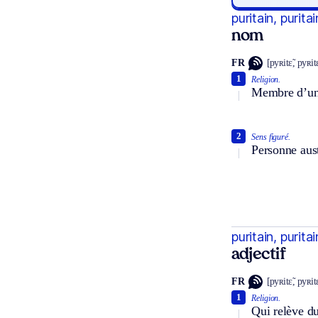
puritain, purita
nom
FR
[pyʀitɛ̃, pyʀit
1
Religion.
Membre d’une 
2
Sens figuré.
Personne aust
puritain, purita
adjectif
FR
[pyʀitɛ̃, pyʀit
1
Religion.
Qui relève du