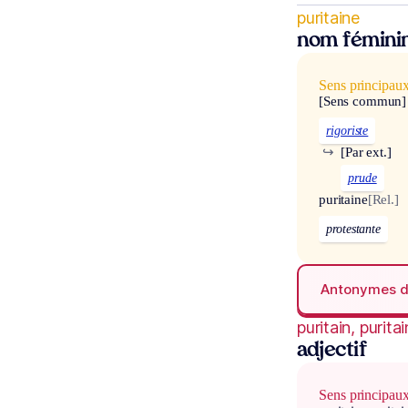
puritaine
nom fémini
Sens principau
[Sens commun]
rigoriste
↪
[Par ext.]
prude
puritaine
[Rel.]
protestante
Antonymes 
puritain, purita
adjectif
Sens principau