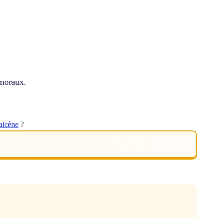
 moraux.
alcène
?