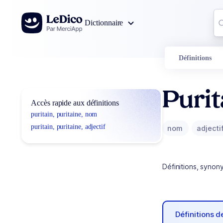
Aller au contenu
Co
Dictionnaire
0
r
Définitions
Purit
Accès rapide aux définitions
puritain, puritaine, nom
puritain, puritaine, adjectif
nom
adjecti
Définitions, synon
Définitions 