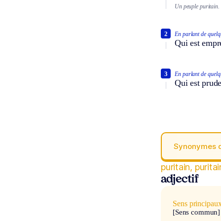
Un peuple puritain.
2
En parlant de quelq
Qui est empre
3
En parlant de quelq
Qui est prude
Synonymes 
puritain, purita
adjectif
Sens principau
[Sens commun]