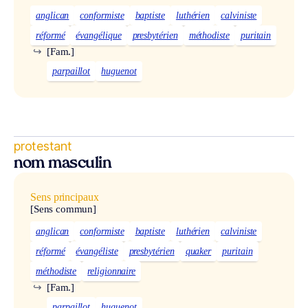
anglican
conformiste
baptiste
luthérien
calviniste
réformé
évangélique
presbytérien
méthodiste
puritain
↪
[Fam.]
parpaillot
huguenot
protestant
nom masculin
Sens principaux
[Sens commun]
anglican
conformiste
baptiste
luthérien
calviniste
réformé
évangéliste
presbytérien
quaker
puritain
méthodiste
religionnaire
↪
[Fam.]
parpaillot
huguenot