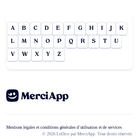
A
B
C
D
E
F
G
H
I
J
K
L
M
N
O
P
Q
R
S
T
U
V
W
X
Y
Z
Mentions légales et conditions générales d’utilisation et de services
© 2026 LeDico par MerciApp. Tous droits réservés.