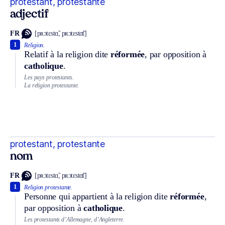
protestant, protestante
adjectif
FR
[pʀɔtɛstɑ̃, pʀɔtɛstɑ̃t]
1
Religion.
Relatif à la religion dite
réformée
, par opposition à
catholique
.
Les pays protestants.
La religion protestante.
protestant, protestante
nom
FR
[pʀɔtɛstɑ̃, pʀɔtɛstɑ̃t]
1
Religion protestante.
Personne qui appartient à la religion dite
réformée
,
par opposition à
catholique
.
Les protestants d’Allemagne, d’Angleterre.