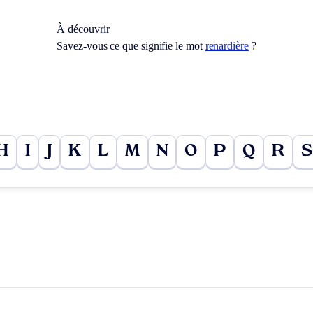
À découvrir
Savez-vous ce que signifie le mot
renardière
?
H
I
J
K
L
M
N
O
P
Q
R
S