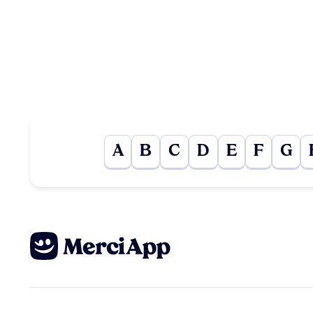
A
B
C
D
E
F
G