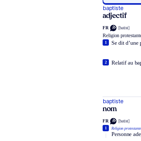
baptiste
adjectif
FR
[batist]
Religion protestant
Se dit d’une
1
Relatif au ba
2
baptiste
nom
FR
[batist]
1
Religion protestante
Personne ade