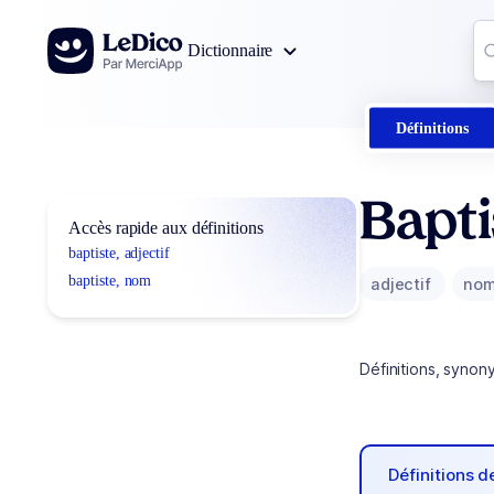
Aller au contenu
Co
Dictionnaire
0
r
Définitions
Bapti
Accès rapide aux définitions
baptiste, adjectif
baptiste, nom
adjectif
no
Définitions, synon
Définitions 