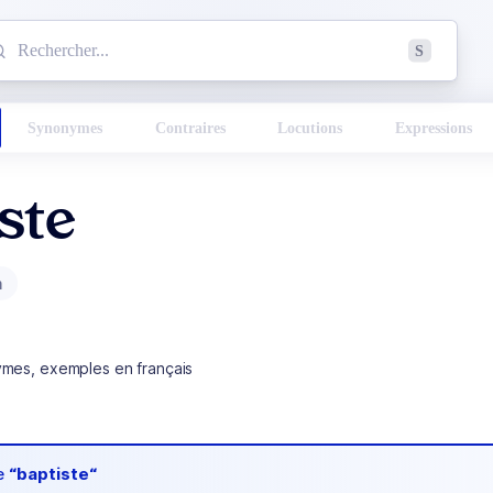
mmencez à chercher un mot dans le dictionnaire :
S
esults found.
Synonymes
Contraires
Locutions
Expressions
ste
m
ymes, exemples en français
de
“baptiste“