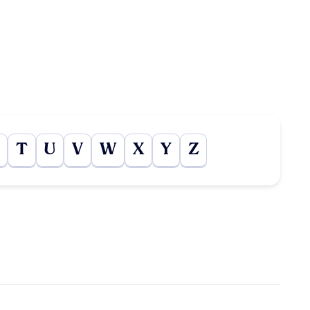
T
U
V
W
X
Y
Z