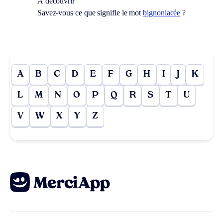
À découvrir
Savez-vous ce que signifie le mot
bignoniacée
?
A
B
C
D
E
F
G
H
I
J
K
L
M
N
O
P
Q
R
S
T
U
V
W
X
Y
Z