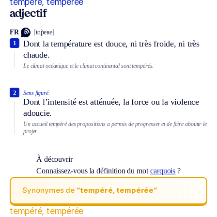
tempéré, tempérée
adjectif
FR
[tɑ̃peʀe]
Dont la température est douce, ni très froide, ni très
1
chaude.
Le climat océanique et le climat continental sont tempérés.
2
Sens figuré.
Dont l’intensité est atténuée, la force ou la violence
adoucie.
Un accueil tempéré des propositions a permis de progresser et de faire aboutir le
projet.
À découvrir
Connaissez-vous la définition du mot
carquois
?
Synonymes de
“tempéré, tempérée“
tempéré, tempérée