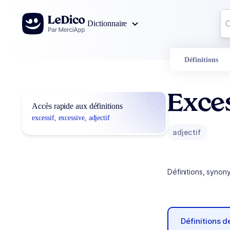
Aller au contenu
Co
Dictionnaire
0
r
Définitions
Exces
Accès rapide aux définitions
excessif, excessive, adjectif
adjectif
Définitions, synon
Définitions 