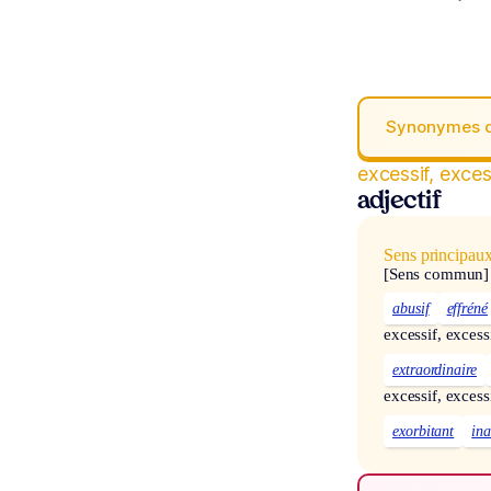
Synonymes 
excessif, exce
adjectif
Sens principau
[Sens commun]
abusif
effréné
excessif, excess
extraordinaire
excessif, excess
exorbitant
in