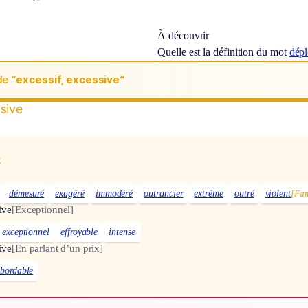
À découvrir
Quelle est la définition du mot
dépl
de
“excessif, excessive“
ssive
x
démesuré
exagéré
immodéré
outrancier
extrême
outré
violent
[Fam
ive
[Exceptionnel]
exceptionnel
effroyable
intense
ive
[En parlant d’un prix]
abordable