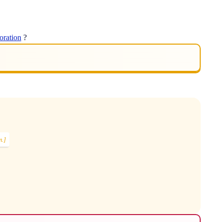
oration
?
.]