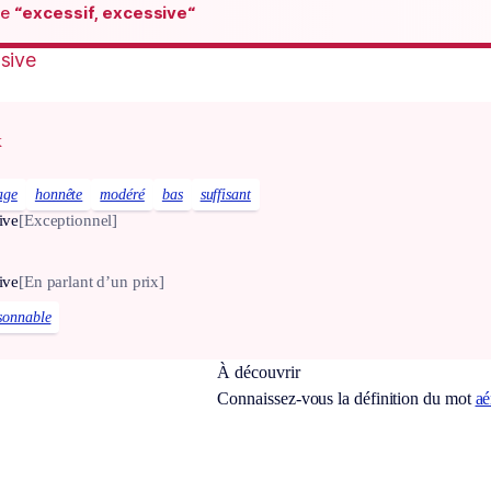
de
“excessif, excessive“
ssive
x
age
honnête
modéré
bas
suffisant
ive
[Exceptionnel]
ive
[En parlant d’un prix]
sonnable
À découvrir
Connaissez-vous la définition du mot
aé