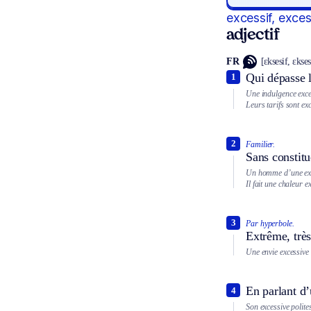
excessif, exce
adjectif
FR
[ɛksesif, ɛkses
Qui dépasse l
1
Une indulgence exce
Leurs tarifs sont exc
2
Familier.
Sans constitu
Un homme d’une exc
Il fait une chaleur e
3
Par hyperbole.
Extrême, très
Une envie excessive 
En parlant d
4
Son excessive polite