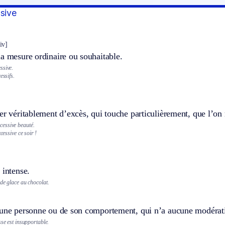
ssive
iv]
a mesure ordinaire ou souhaitable.
ssive.
essifs.
er véritablement d’excès, qui touche particulièrement, que l’on
essive beauté.
xcessive ce soir !
 intense.
de glace au chocolat.
’une personne ou de son comportement, qui n’a aucune modérati
sse est insupportable.