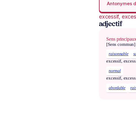
Antonymes 
excessif, exce
adjectif
Sens principau
[Sens commun]
raisonnable
s
excessif, excess
normal
excessif, excess
abordable
rai