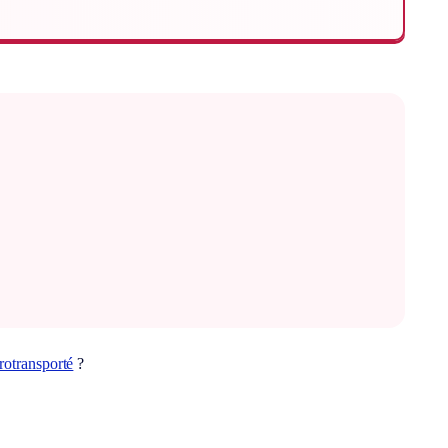
rotransporté
?