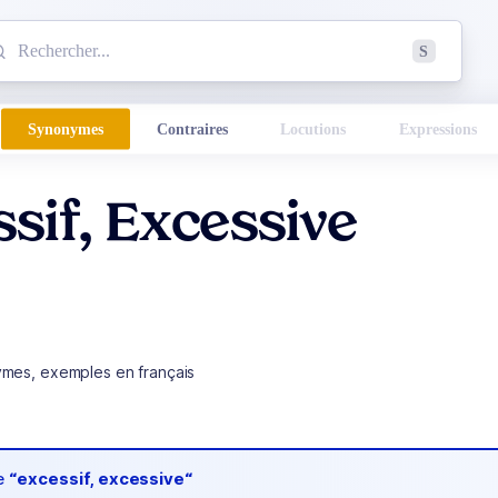
mmencez à chercher un mot dans le dictionnaire :
S
esults found.
Synonymes
Contraires
Locutions
Expressions
sif, Excessive
ymes, exemples en français
de
“excessif, excessive“