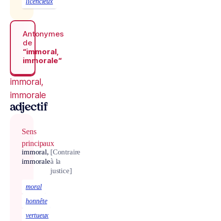
licencieux
Antonymes
de
“immoral,
immorale“
immoral,
immorale
adjectif
Sens
principaux
immoral,
[Contraire
immorale
à la
justice]
moral
honnête
vertueux