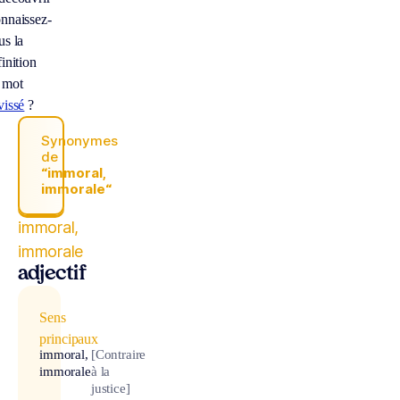
nnaissez-
us la
inition
 mot
vissé
?
Synonymes
de
“immoral,
immorale“
immoral,
immorale
adjectif
Sens
principaux
immoral,
[Contraire
immorale
à la
justice]