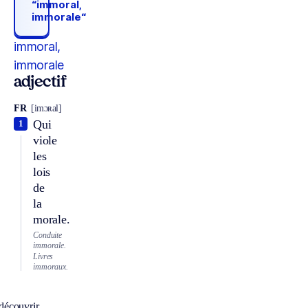
“immoral,
immorale“
immoral,
immorale
adjectif
FR
[imɔʀal]
Qui
1
viole
les
lois
de
la
morale.
Conduite
immorale.
Livres
immoraux.
découvrir