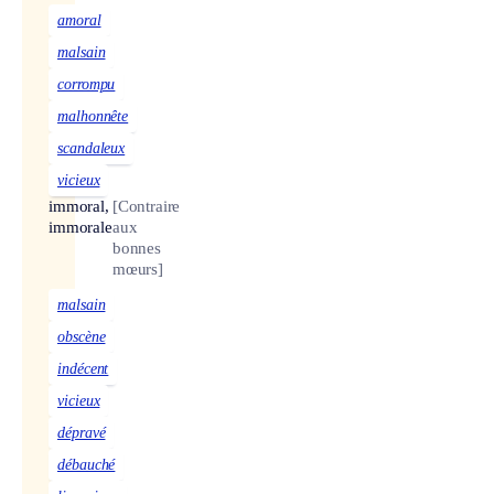
amoral
malsain
corrompu
malhonnête
scandaleux
vicieux
immoral,
[Contraire
immorale
aux
bonnes
mœurs]
malsain
obscène
indécent
vicieux
dépravé
débauché