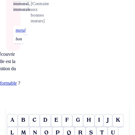
immoral,
[Contraire
immorale
aux
bonnes
mœurs]
moral
bon
écouvrir
le est la
nition du
éformable
?
A
B
C
D
E
F
G
H
I
J
K
L
M
N
O
P
Q
R
S
T
U