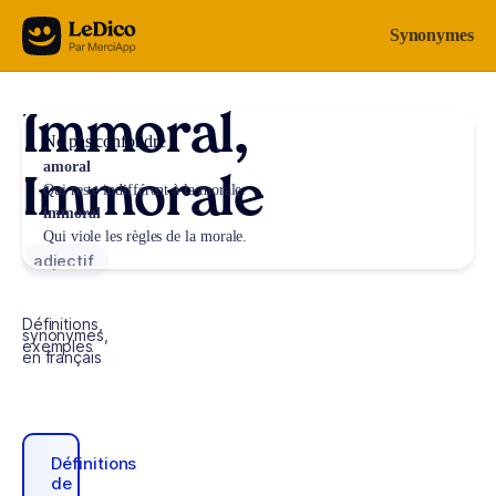
Aller au contenu
Synonymes
Immoral,
Ne pas confondre
amoral
Immorale
Qui reste indifférent à la morale.
immoral
Qui viole les règles de la morale.
adjectif
Définitions,
synonymes,
exemples
en français
Définitions
de