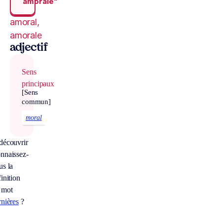
amorale“
amoral,
amorale
adjectif
Sens
principaux
[Sens
commun]
moral
découvrir
nnaissez-
us la
inition
 mot
rnières
?