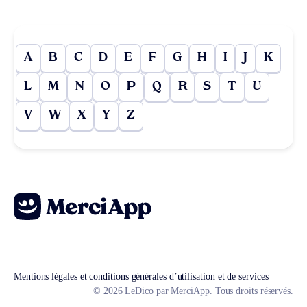
A
B
C
D
E
F
G
H
I
J
K
L
M
N
O
P
Q
R
S
T
U
V
W
X
Y
Z
Mentions légales et conditions générales d’utilisation et de services
© 2026 LeDico par MerciApp. Tous droits réservés.