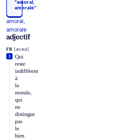
“amoral,
amorale“
amoral,
amorale
adjectif
FR
[amɔʀal]
Qui
1
reste
indifférent
à
la
morale,
qui
ne
distingue
pas
le
bien