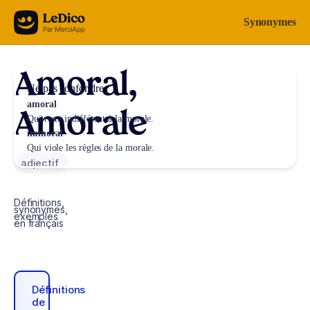
Aller au contenu
Synonymes
Amoral,
Ne pas confondre
amoral
Amorale
Qui reste indifférent à la morale.
immoral
Qui viole les règles de la morale.
adjectif
Définitions,
synonymes,
exemples
en français
Définitions
de