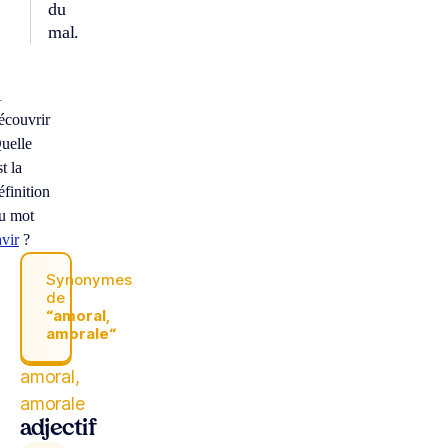
du
mal.
À
écouvrir
uelle
st la
éfinition
u mot
avir
?
Synonymes
de
“amoral,
amorale“
amoral,
amorale
adjectif