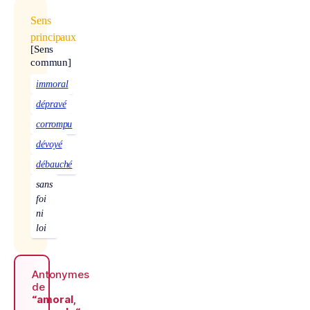
Sens
principaux
[Sens
commun]
immoral
dépravé
corrompu
dévoyé
débauché
sans
foi
ni
loi
Antonymes
de
“amoral,