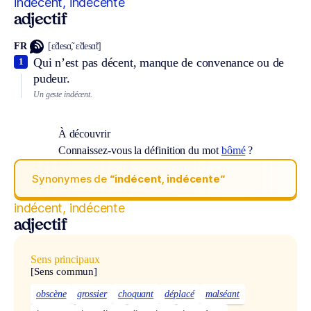
indécent, indécente
adjectif
FR
[ɛ̃desɑ̃, ɛ̃desɑ̃t]
Qui n’est pas décent, manque de convenance ou de
1
pudeur.
Un geste indécent.
À découvrir
Connaissez-vous la définition du mot
bômé
?
Synonymes de
“indécent, indécente“
indécent, indécente
adjectif
Sens principaux
[Sens commun]
obscène
grossier
choquant
déplacé
malséant