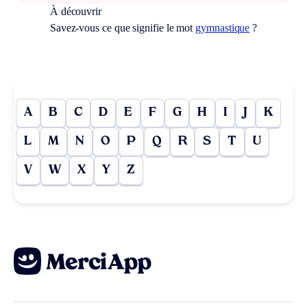
À découvrir
Savez-vous ce que signifie le mot
gymnastique
?
A
B
C
D
E
F
G
H
I
J
K
L
M
N
O
P
Q
R
S
T
U
V
W
X
Y
Z