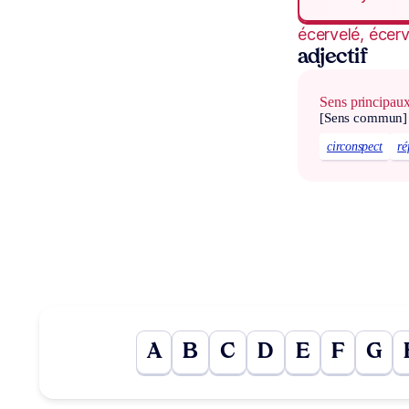
écervelé, écer
adjectif
Sens principau
[Sens commun]
circonspect
ré
A
B
C
D
E
F
G