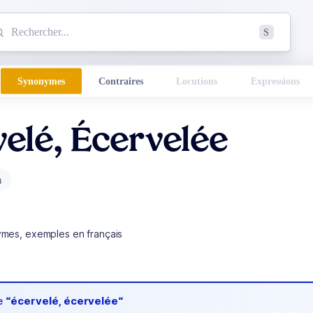
mmencez à chercher un mot dans le dictionnaire :
S
esults found.
Synonymes
Contraires
Locutions
Expressions
elé, Écervelée
m
ymes, exemples en français
de
“écervelé, écervelée“