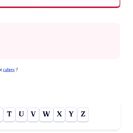
ot
cabres
?
T
U
V
W
X
Y
Z