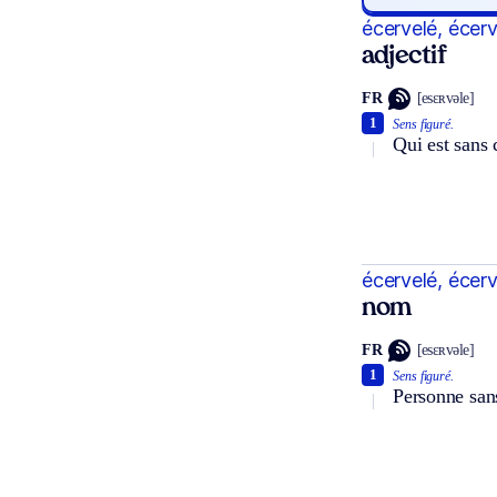
écervelé, écer
adjectif
FR
[esɛʀvəle]
1
Sens figuré.
Qui est sans 
écervelé, écer
nom
FR
[esɛʀvəle]
1
Sens figuré.
Personne sans