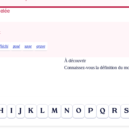
velée
x
fléchi
posé
sage
grave
À découvrir
Connaissez-vous la définition du m
H
I
J
K
L
M
N
O
P
Q
R
S