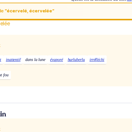
de
“écervelé, écervelée“
velée
x
t
inattentif
dans la lune
évaporé
hurluberlu
irréfléchi
ut fou
in
x