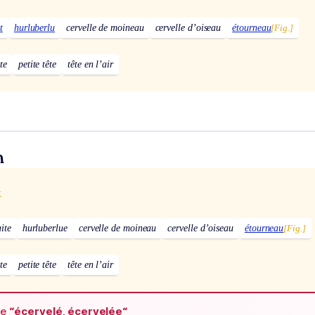
t
hurluberlu
cervelle de moineau
cervelle d’oiseau
étourneau
[Fig.]
te
petite tête
tête en l’air
n
x
aite
hurluberlue
cervelle de moineau
cervelle d’oiseau
étourneau
[Fig.]
te
petite tête
tête en l’air
de
“écervelé, écervelée“