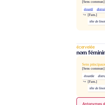
[Sens commun]
étourdi
distrai
↪
[Fam.]
tête de linot
écervelée
nom fémini
Sens principau
[Sens commun]
étourdie
distr
↪
[Fam.]
tête de linot
Antonymes 