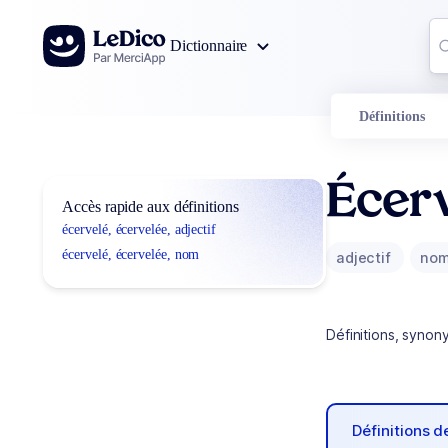
Aller au contenu
Co
Dictionnaire
0
r
Définitions
Écerv
Accès rapide aux définitions
écervelé, écervelée, adjectif
écervelé, écervelée, nom
adjectif
no
Définitions, synon
Définitions 