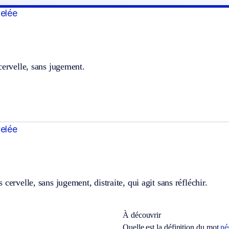
velée
cervelle, sans jugement.
velée
 cervelle, sans jugement, distraite, qui agit sans réfléchir.
À découvrir
Quelle est la définition du mot
né