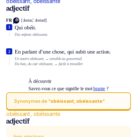
obéissant, obéissante
adjectif
FR
[ɔbeisɑ̃, ɔbeisɑ̃t]
Qui obéit.
1
Des enfants obéissants.
En parlant d’une chose, qui subit une action.
2
Un navire obéissant,
→ sensible au gouvernail.
Du bois, du cuir obéissant,
→ facile à travailler.
À découvrir
Savez-vous ce que signifie le mot
brante
?
Synonymes de
“obéissant, obéissante“
obéissant, obéissante
adjectif
Sens principaux