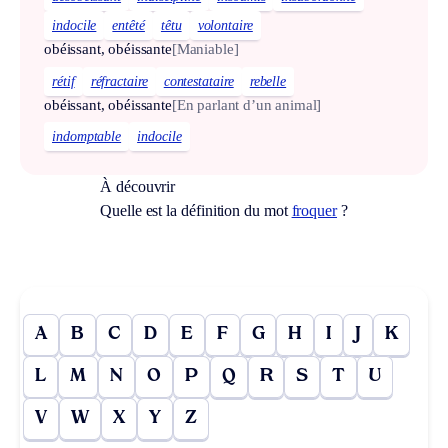
indocile
entêté
têtu
volontaire
obéissant, obéissante
[Maniable]
rétif
réfractaire
contestataire
rebelle
obéissant, obéissante
[En parlant d’un animal]
indomptable
indocile
À découvrir
Quelle est la définition du mot
froquer
?
A
B
C
D
E
F
G
H
I
J
K
L
M
N
O
P
Q
R
S
T
U
V
W
X
Y
Z