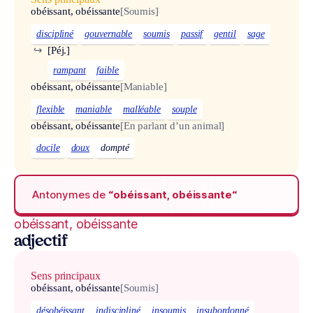
obéissant, obéissante
[Soumis]
discipliné
gouvernable
soumis
passif
gentil
sage
↪
[Péj.]
rampant
faible
obéissant, obéissante
[Maniable]
flexible
maniable
malléable
souple
obéissant, obéissante
[En parlant d’un animal]
docile
doux
dompté
Antonymes de
“obéissant, obéissante“
obéissant, obéissante
adjectif
Sens principaux
obéissant, obéissante
[Soumis]
désobéissant
indiscipliné
insoumis
insubordonné