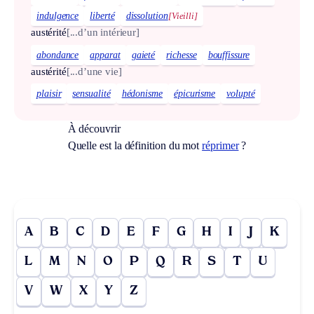
indulgence
liberté
dissolution
[Vieilli]
austérité
[...d’un intérieur]
abondance
apparat
gaieté
richesse
bouffissure
austérité
[...d’une vie]
plaisir
sensualité
hédonisme
épicurisme
volupté
À découvrir
Quelle est la définition du mot
réprimer
?
A
B
C
D
E
F
G
H
I
J
K
L
M
N
O
P
Q
R
S
T
U
V
W
X
Y
Z