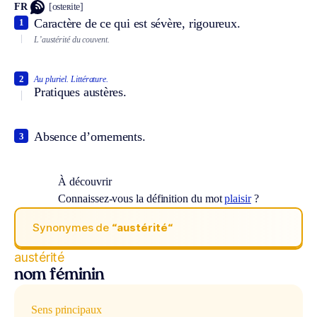
FR
[osteʀite]
Caractère de ce qui est sévère, rigoureux.
1
L’austérité du couvent.
2
Au pluriel.
Littérature.
Pratiques austères.
Absence d’ornements.
3
À découvrir
Connaissez-vous la définition du mot
plaisir
?
Synonymes de
“austérité“
austérité
nom féminin
Sens principaux