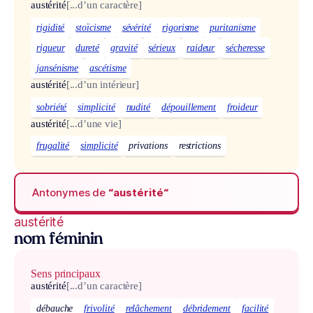
austérité
[...d’un caractère]
rigidité
stoïcisme
sévérité
rigorisme
puritanisme
rigueur
dureté
gravité
sérieux
raideur
sécheresse
jansénisme
ascétisme
austérité
[...d’un intérieur]
sobriété
simplicité
nudité
dépouillement
froideur
austérité
[...d’une vie]
frugalité
simplicité
privations
restrictions
Antonymes de
“austérité“
austérité
nom féminin
Sens principaux
austérité
[...d’un caractère]
débauche
frivolité
relâchement
débridement
facilité