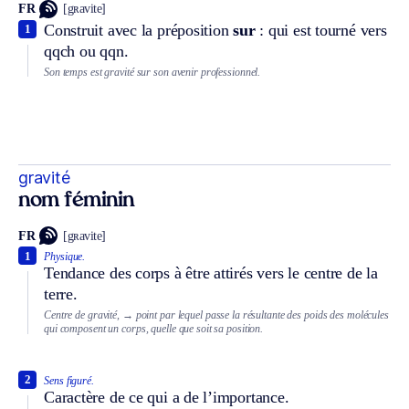
FR
[gʀavite]
Construit avec la préposition
sur
: qui est tourné vers
1
qqch ou qqn.
Son temps est gravité sur son avenir professionnel.
gravité
nom féminin
FR
[gʀavite]
1
Physique.
Tendance des corps à être attirés vers le centre de la
terre.
Centre de gravité,
→ point par lequel passe la résultante des poids des molécules
qui composent un corps, quelle que soit sa position.
2
Sens figuré.
Caractère de ce qui a de l’importance.