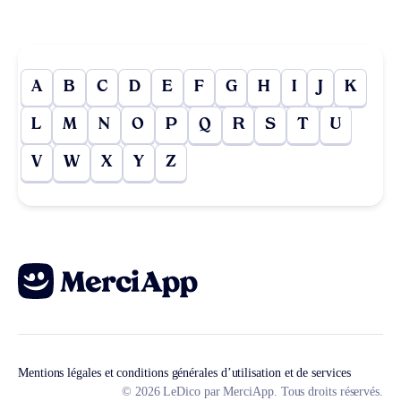
A
B
C
D
E
F
G
H
I
J
K
L
M
N
O
P
Q
R
S
T
U
V
W
X
Y
Z
Mentions légales et conditions générales d’utilisation et de services
© 2026 LeDico par MerciApp. Tous droits réservés.