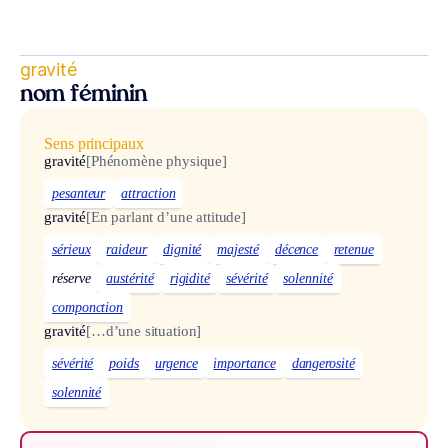
gravité
nom féminin
Sens principaux
gravité
[Phénomène physique]
pesanteur
attraction
gravité
[En parlant d’une attitude]
sérieux
raideur
dignité
majesté
décence
retenue
réserve
austérité
rigidité
sévérité
solennité
componction
gravité
[…d’une situation]
sévérité
poids
urgence
importance
dangerosité
solennité