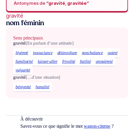
Antonymes de
“gravité, gravitée“
gravité
nom féminin
Sens principaux
gravité
[En parlant d’une attitude]
légèreté
insouciance
désinvolture
nonchalance
gaieté
familiarité
laisser-aller
frivolité
futilité
grossièreté
vulgarité
gravité
[…d’une situation]
bénignité
banalité
À découvrir
Savez-vous ce que signifie le mot
wagon-citerne
?