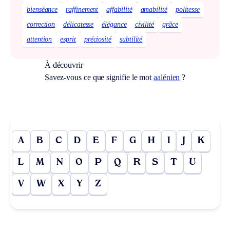
bienséance
raffinement
affabilité
amabilité
politesse
correction
délicatesse
élégance
civilité
grâce
attention
esprit
préciosité
subtilité
À découvrir
Savez-vous ce que signifie le mot
aalénien
?
A
B
C
D
E
F
G
H
I
J
K
L
M
N
O
P
Q
R
S
T
U
V
W
X
Y
Z