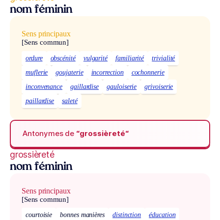
nom féminin
Sens principaux
[Sens commun]
ordure
obscénité
vulgarité
familiarité
trivialité
muflerie
goujaterie
incorrection
cochonnerie
inconvenance
gaillardise
gauloiserie
grivoiserie
paillardise
saleté
Antonymes de
“grossièreté“
grossièreté
nom féminin
Sens principaux
[Sens commun]
courtoisie
bonnes manières
distinction
éducation