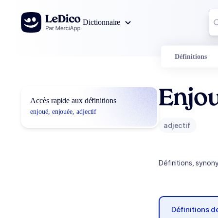
Aller au contenu
Co
Dictionnaire
0
r
Définitions
Enjo
Accès rapide aux définitions
enjoué, enjouée, adjectif
adjectif
Définitions, synon
Définitions 