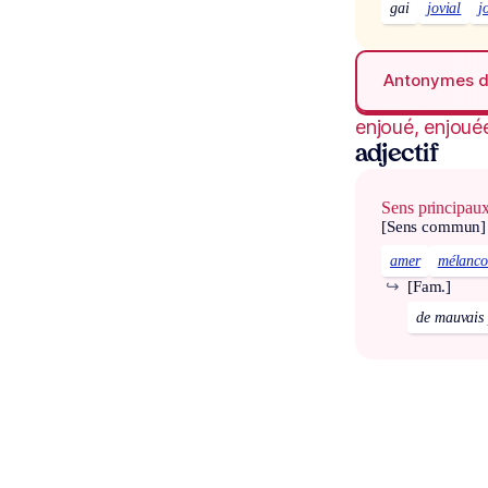
gai
jovial
j
Antonymes 
enjoué, enjoué
adjectif
Sens principau
[Sens commun]
amer
mélanco
↪
[Fam.]
de mauvais 