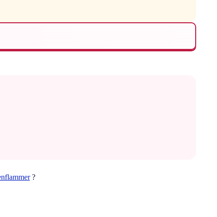
enflammer
?