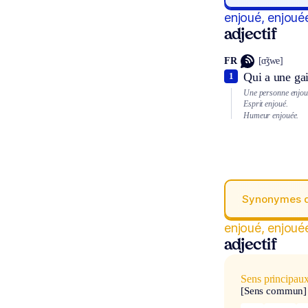
enjoué, enjoué
adjectif
FR
[ɑ̃ʒwe]
Qui a une gai
1
Une personne enjou
Esprit enjoué.
Humeur enjouée.
Synonymes 
enjoué, enjoué
adjectif
Sens principau
[Sens commun]