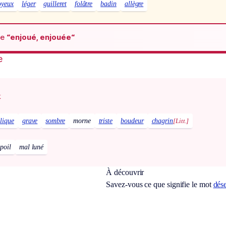
oyeux
léger
guilleret
folâtre
badin
allègre
de
“enjoué, enjouée“
e
x
lique
grave
sombre
morne
triste
boudeur
chagrin
[Litt.]
poil
mal luné
À découvrir
Savez-vous ce que signifie le mot
dés