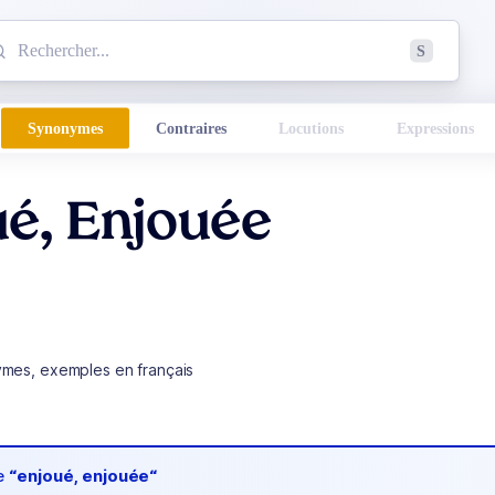
mmencez à chercher un mot dans le dictionnaire :
S
esults found.
Synonymes
Contraires
Locutions
Expressions
ué, Enjouée
ymes, exemples en français
de
“enjoué, enjouée“