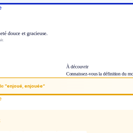
e
eté douce et gracieuse.
ée.
À découvrir
Connaissez-vous la définition du m
de
“enjoué, enjouée“
e
x