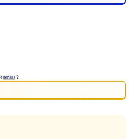
ot
sensas
?