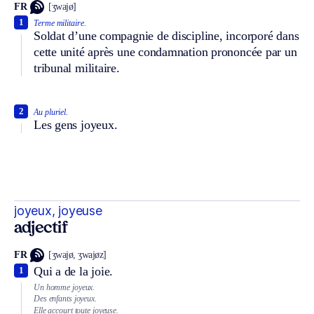
FR
[ʒwajø]
1
Terme militaire.
Soldat d’une compagnie de discipline, incorporé dans
cette unité après une condamnation prononcée par un
tribunal militaire.
2
Au pluriel.
Les gens joyeux.
joyeux, joyeuse
adjectif
FR
[ʒwajø, ʒwajøz]
Qui a de la joie.
1
Un homme joyeux.
Des enfants joyeux.
Elle accourt toute joyeuse.