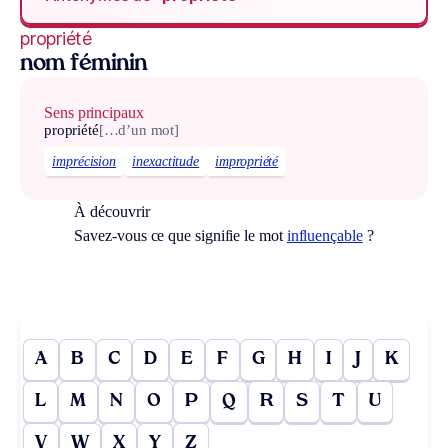
propriété
nom féminin
Sens principaux
propriété
[…d’un mot]
imprécision
inexactitude
impropriété
À découvrir
Savez-vous ce que signifie le mot
influençable
?
A
B
C
D
E
F
G
H
I
J
K
L
M
N
O
P
Q
R
S
T
U
V
W
X
Y
Z