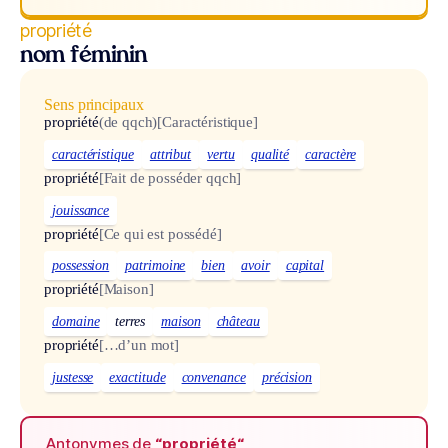
propriété
nom féminin
Sens principaux
propriété
(de qqch)
[Caractéristique]
caractéristique
attribut
vertu
qualité
caractère
propriété
[Fait de posséder qqch]
jouissance
propriété
[Ce qui est possédé]
possession
patrimoine
bien
avoir
capital
propriété
[Maison]
domaine
terres
maison
château
propriété
[…d’un mot]
justesse
exactitude
convenance
précision
Antonymes de
“propriété“