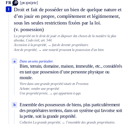
FR
[pʀɔpʀijete]
Droit et fait de posséder un bien de quelque nature et
1
d’en jouir en propre, complètement et légitimement,
sous les seules restrictions fixées par la loi.
(v. possession)
La propriété est le droit de jouir et disposer des choses de la manière la plus
absolue, Code civil, art. 544.
Accession à la propriété,
→ fait de devenir propriétaire.
Acte de propriété,
→ acte notarié prouvant la possession d’un bien.
a
Dans un sens particulier.
Bien, terrain, domaine, maison, immeuble, etc., considérés
en tant que possession d’une personne physique ou
morale.
Vivre dans une grande propriété située en Provence.
Acheter, vendre une propriété.
Une propriété privée,
→ qui appartient à qqn.
Ensemble des possesseurs de biens, plus particulièrement
b
des propriétaires terriens, dans un système qui favorise soit
la petite, soit la grande propriété.
Collectivt
La grande propriété,
→ l’ensemble des grands propriétaires.