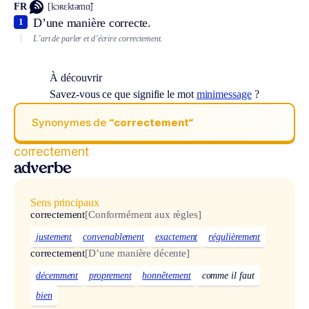
FR
[kɔʀɛktəmɑ̃]
D’une manière correcte.
1
L’art de parler et d’écrire correctement.
À découvrir
Savez-vous ce que signifie le mot
minimessage
?
Synonymes de
“correctement“
correctement
adverbe
Sens principaux
correctement
[Conformément aux règles]
justement
convenablement
exactement
régulièrement
correctement
[D’une manière décente]
décemment
proprement
honnêtement
comme il faut
bien