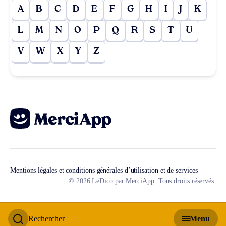
A
B
C
D
E
F
G
H
I
J
K
L
M
N
O
P
Q
R
S
T
U
V
W
X
Y
Z
Mentions légales et conditions générales d’utilisation et de services
© 2026 LeDico par MerciApp. Tous droits réservés.
Rechercher
Menu