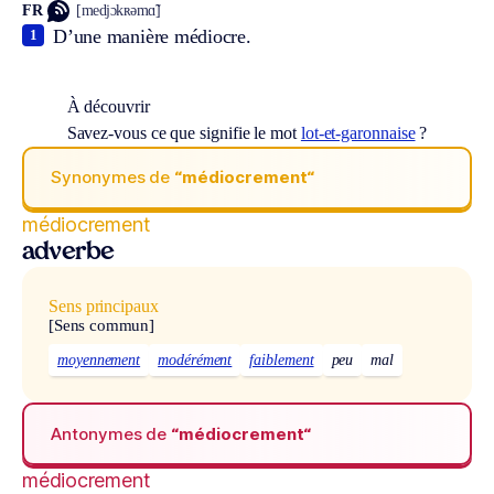
FR
[medjɔkʀəmɑ̃]
D’une manière médiocre.
1
À découvrir
Savez-vous ce que signifie le mot
lot-et-garonnaise
?
Synonymes de
“médiocrement“
médiocrement
adverbe
Sens principaux
[Sens commun]
moyennement
modérément
faiblement
peu
mal
Antonymes de
“médiocrement“
médiocrement