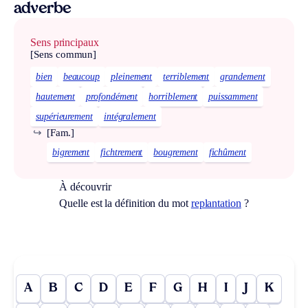
adverbe
Sens principaux
[Sens commun]
bien
beaucoup
pleinement
terriblement
grandement
hautement
profondément
horriblement
puissamment
supérieurement
intégralement
↪
[Fam.]
bigrement
fichtrement
bougrement
fichûment
À découvrir
Quelle est la définition du mot
replantation
?
A
B
C
D
E
F
G
H
I
J
K