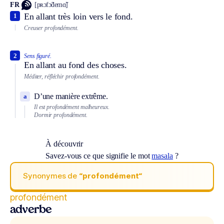
FR
[pʀɔfɔ̃demɑ̃]
En allant très loin vers le fond.
1
Creuser profondément.
2
Sens figuré.
En allant au fond des choses.
Méditer, réfléchir profondément.
D’une manière extrême.
a
Il est profondément malheureux.
Dormir profondément.
À découvrir
Savez-vous ce que signifie le mot
masala
?
Synonymes de
“profondément“
profondément
adverbe