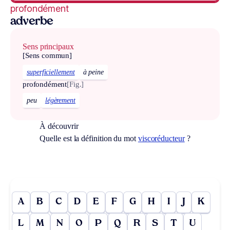
profondément
adverbe
Sens principaux
[Sens commun]
superficiellement
à peine
profondément
[Fig.]
peu
légèrement
À découvrir
Quelle est la définition du mot
viscoréducteur
?
A
B
C
D
E
F
G
H
I
J
K
L
M
N
O
P
Q
R
S
T
U