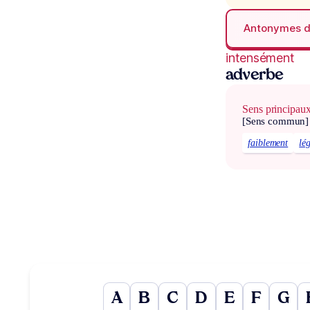
Antonymes 
intensément
adverbe
Sens principau
[Sens commun]
faiblement
lé
A
B
C
D
E
F
G