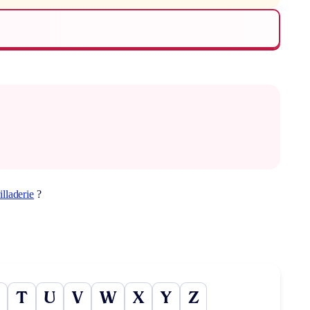
illaderie
?
T
U
V
W
X
Y
Z