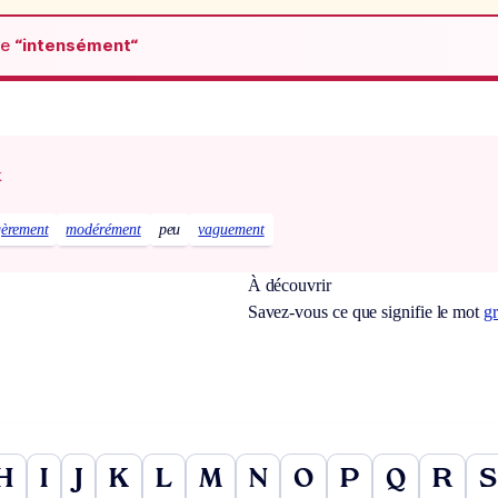
de
“intensément“
x
gèrement
modérément
peu
vaguement
À découvrir
Savez-vous ce que signifie le mot
gr
H
I
J
K
L
M
N
O
P
Q
R
S