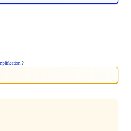
mplification
?