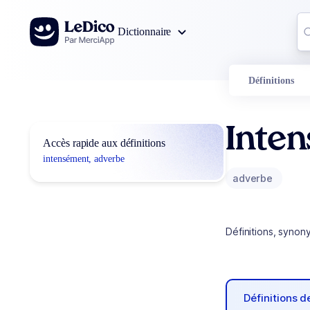
Aller au contenu
Co
Dictionnaire
0
r
Définitions
Inte
Accès rapide aux définitions
intensément, adverbe
adverbe
Définitions, synon
Définitions 