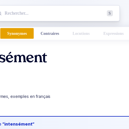
mmencez à chercher un mot dans le dictionnaire :
S
esults found.
Synonymes
Contraires
Locutions
Expressions
nsément
ymes, exemples en français
de
“intensément“