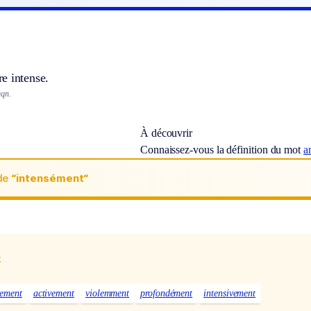
e intense.
qqn.
À découvrir
Connaissez-vous la définition du mot
a
de
“intensément“
x
tement
activement
violemment
profondément
intensivement