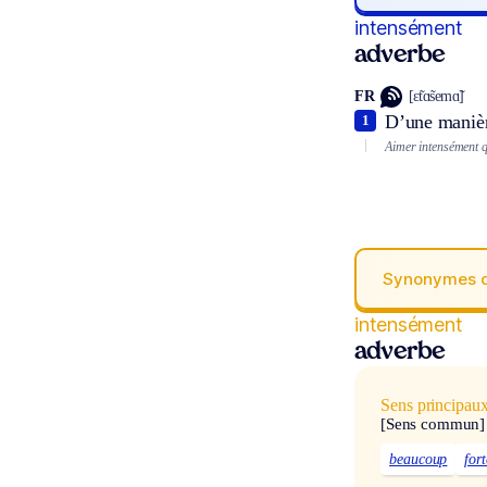
intensément
adverbe
FR
[ɛ̃tɑ̃semɑ̃]
D’une manièr
1
Aimer intensément 
Synonymes 
intensément
adverbe
Sens principau
[Sens commun]
beaucoup
for