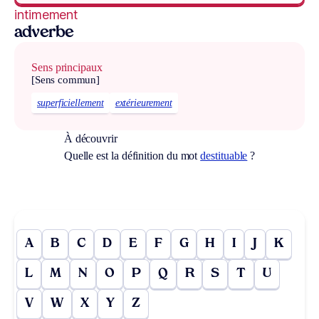
intimement
adverbe
Sens principaux
[Sens commun]
superficiellement
extérieurement
À découvrir
Quelle est la définition du mot
destituable
?
A
B
C
D
E
F
G
H
I
J
K
L
M
N
O
P
Q
R
S
T
U
V
W
X
Y
Z