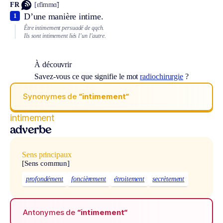
FR
[ɛ̃timmɑ̃]
D’une manière intime.
1
Être intimement persuadé de qqch.
Ils sont intimement liés l’un l’autre.
À découvrir
Savez-vous ce que signifie le mot
radiochirurgie
?
Synonymes de
“intimement“
intimement
adverbe
Sens principaux
[Sens commun]
profondément
foncièrement
étroitement
secrètement
Antonymes de
“intimement“