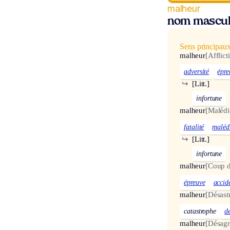
malheur
nom mascul
Sens principau
malheur
[Afflict
adversité
épre
↪
[Litt.]
infortune
malheur
[Malédi
fatalité
maléd
↪
[Litt.]
infortune
malheur
[Coup d
épreuve
accid
malheur
[Désast
catastrophe
d
malheur
[Désag