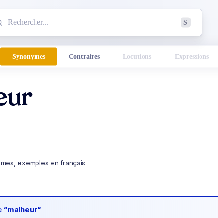
mmencez à chercher un mot dans le dictionnaire :
S
esults found.
Synonymes
Contraires
Locutions
Expressions
eur
ymes, exemples en français
de
“malheur“