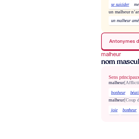
se suicider
met
un malheur n’ar
un malheur amèn
Antonymes 
malheur
nom mascul
Sens principau
malheur
[Afflict
bonheur
béati
malheur
[Coup d
joie
bonheur