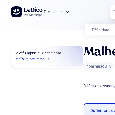
Aller au contenu
Co
Dictionnaire
0
r
Définitions
Malh
Accès rapide aux définitions
malheur, nom masculin
nom masculin
Définitions, synon
Définitions 