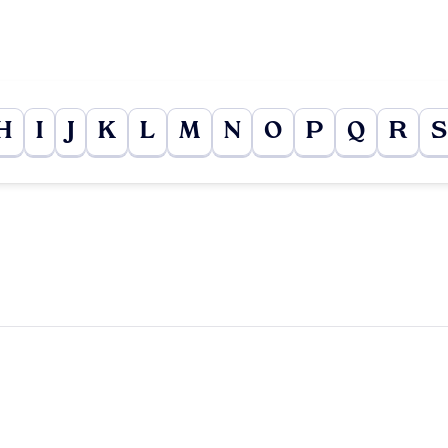
H
I
J
K
L
M
N
O
P
Q
R
S