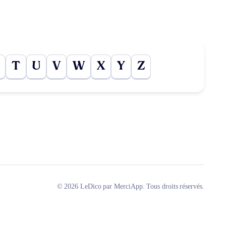
T
U
V
W
X
Y
Z
© 2026 LeDico par MerciApp. Tous droits réservés.