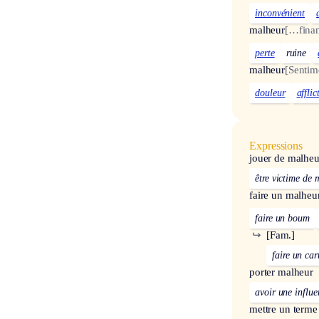
inconvénient
malheur
[…finan
perte
ruine
malheur
[Sentim
douleur
afflic
Expressions
jouer de malheu
être victime de
faire un malheu
faire un boum
↪
[Fam.]
faire un car
porter malheur
avoir une influe
mettre un terme