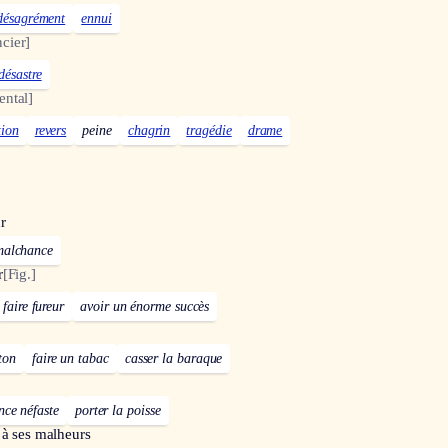
désagrément
ennui
cier]
désastre
ental]
tion
revers
peine
chagrin
tragédie
drame
r
 malchance
r
[Fig.]
faire fureur
avoir un énorme succès
ton
faire un tabac
casser la baraque
nce néfaste
porter la poisse
 à ses malheurs