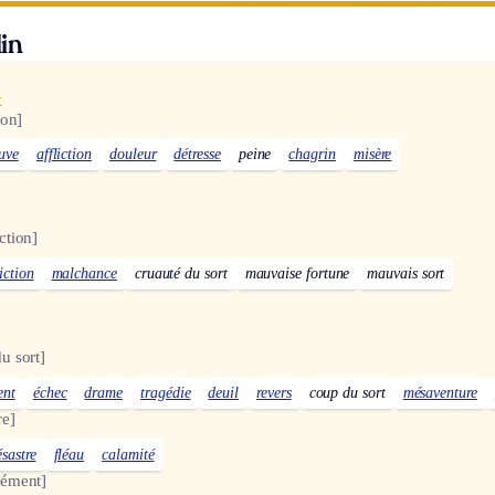
in
x
ion]
uve
affliction
douleur
détresse
peine
chagrin
misère
ction]
iction
malchance
cruauté du sort
mauvaise fortune
mauvais sort
u sort]
ent
échec
drame
tragédie
deuil
revers
coup du sort
mésaventure
re]
ésastre
fléau
calamité
rément]