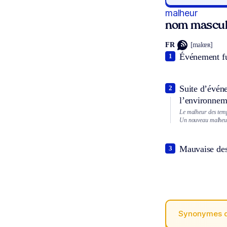
malheur
nom mascul
FR
[malœʀ]
Événement fu
1
Suite d’événe
2
l’environnem
Le malheur des tem
Un nouveau malheur 
Mauvaise des
3
Synonymes 