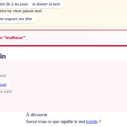
tre fin à ses jours
se donner la mort
rive/ne vient jamais seul
e toujours son frère
de
“malheur“
in
x
ion]
tude
u sort]
À découvrir
Savez-vous ce que signifie le mot
torride
?