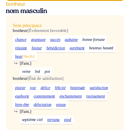
bonheur
nom masculin
Sens principaux
bonheur
[Événement favorable]
chance
avantage
succès
aubaine
bonne fortune
réussite
faveur
bénédiction
agrément
heureux hasard
heur
[Vieilli]
↪
[Fam.]
veine
bol
pot
bonheur
[État de satisfaction]
plaisir
joie
délice
félicité
béatitude
satisfaction
euphorie
contentement
enchantement
ravissement
bien-être
délectation
extase
↪
[Fam.]
septième ciel
nirvana
pied