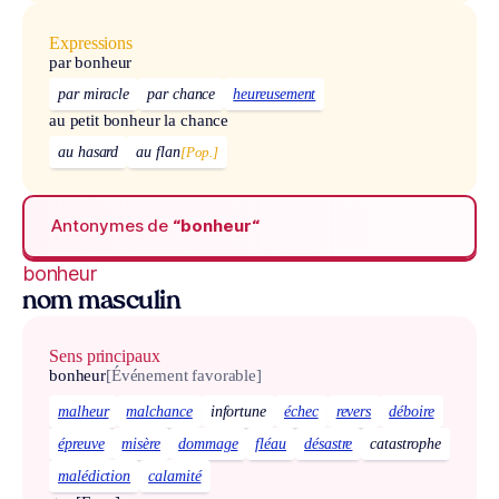
Expressions
par bonheur
par miracle
par chance
heureusement
au petit bonheur la chance
au hasard
au flan
[Pop.]
Antonymes de
“bonheur“
bonheur
nom masculin
Sens principaux
bonheur
[Événement favorable]
malheur
malchance
infortune
échec
revers
déboire
épreuve
misère
dommage
fléau
désastre
catastrophe
malédiction
calamité