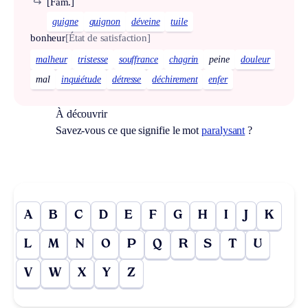
↪
[Fam.]
guigne
guignon
déveine
tuile
bonheur
[État de satisfaction]
malheur
tristesse
souffrance
chagrin
peine
douleur
mal
inquiétude
détresse
déchirement
enfer
À découvrir
Savez-vous ce que signifie le mot
paralysant
?
A
B
C
D
E
F
G
H
I
J
K
L
M
N
O
P
Q
R
S
T
U
V
W
X
Y
Z