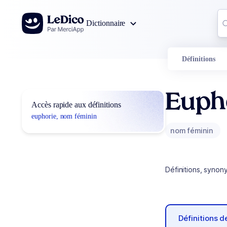
Aller au contenu
Co
Dictionnaire
0
r
Définitions
Euph
Accès rapide aux définitions
euphorie, nom féminin
nom féminin
Définitions, synon
Définitions 