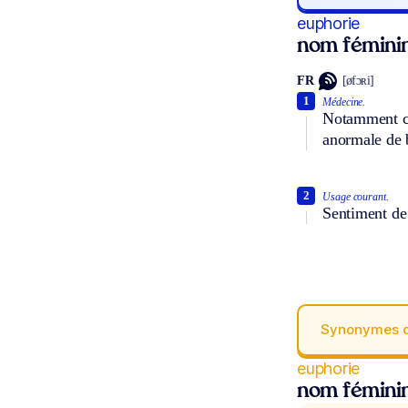
euphorie
nom fémini
FR
[øfɔʀi]
1
Médecine.
Notamment che
anormale de b
2
Usage courant.
Sentiment de 
Synonymes 
euphorie
nom fémini