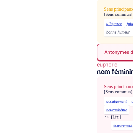
Sens principau
[Sens commun]
allégresse
jub
bonne humeur
Antonymes 
euphorie
nom fémini
Sens principau
[Sens commun]
accablement
neurasthénie
↪
[Litt.]
écœurement