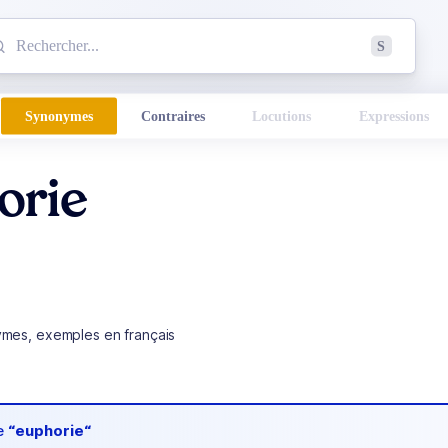
mmencez à chercher un mot dans le dictionnaire :
S
esults found.
Synonymes
Contraires
Locutions
Expressions
orie
ymes, exemples en français
de
“euphorie“