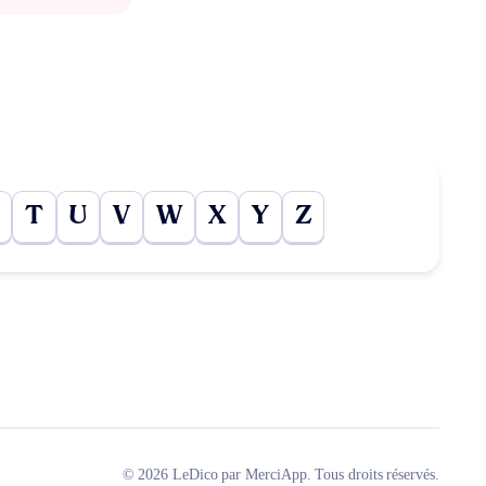
T
U
V
W
X
Y
Z
© 2026 LeDico par MerciApp. Tous droits réservés.