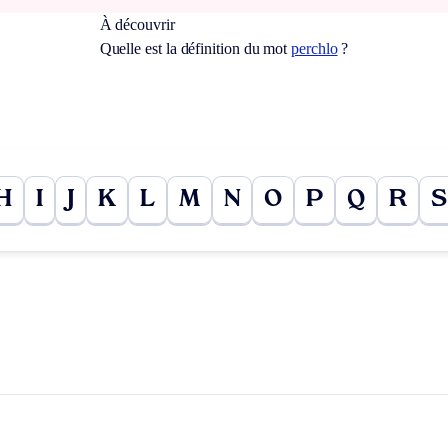
À découvrir
Quelle est la définition du mot
perchlo
?
H
I
J
K
L
M
N
O
P
Q
R
S