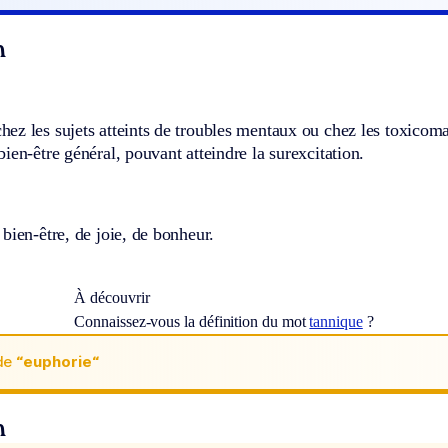
n
z les sujets atteints de troubles mentaux ou chez les toxicoma
ien-être général, pouvant atteindre la surexcitation.
bien-être, de joie, de bonheur.
À découvrir
Connaissez-vous la définition du mot
tannique
?
de
“euphorie“
n