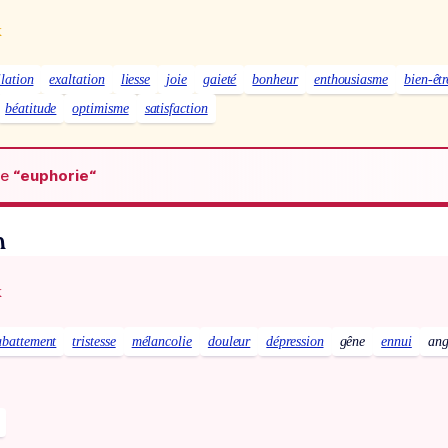
x
ilation
exaltation
liesse
joie
gaieté
bonheur
enthousiasme
bien-êtr
béatitude
optimisme
satisfaction
de
“euphorie“
n
x
abattement
tristesse
mélancolie
douleur
dépression
gêne
ennui
ang