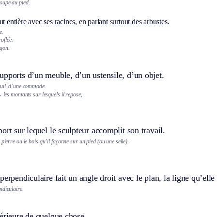
oupe au pied.
ut entière avec ses racines, en parlant surtout des arbustes.
e.
oflée.
agon.
pports d’un meuble, d’un ustensile, d’un objet.
euil, d’une commode.
 les montants sur lesquels il repose,
ort sur lequel le sculpteur accomplit son travail.
 pierre ou le bois qu’il façonne sur un pied (ou une selle).
perpendiculaire fait un angle droit avec le plan, la ligne qu’elle
ndiculaire.
érieure de quelque chose.