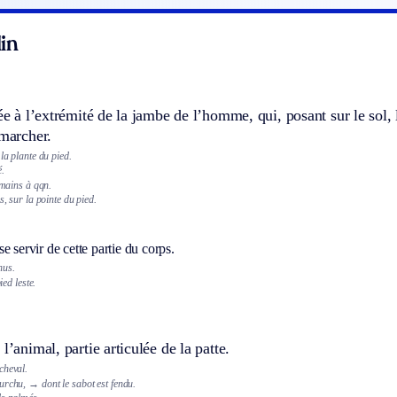
in
lée à l’extrémité de la jambe de l’homme, qui, posant sur le sol, l
 marcher.
 la plante du pied.
.
s mains à qqn.
s, sur la pointe du pied.
e servir de cette partie du corps.
nus.
ed leste.
l’animal, partie articulée de la patte.
cheval.
urchu,
→ dont le sabot est fendu.