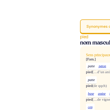
Synonymes 
pied
nom mascul
Sens principau
[Fam.]
patte
peton
pied
[…d’un ani
patte
pied
(de qqch)
base
assise
pied
[…de vigne
cep