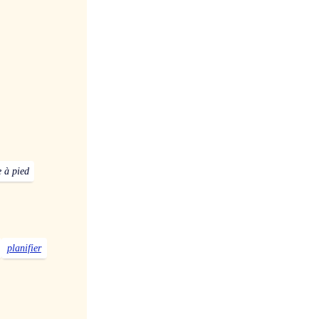
e à pied
planifier