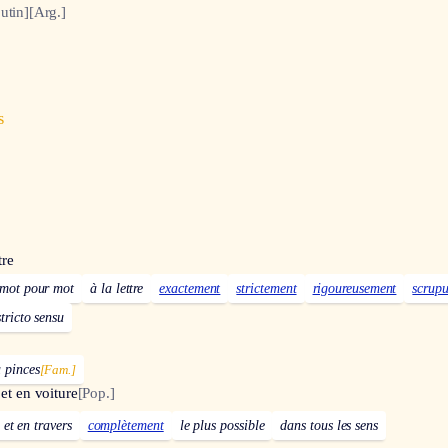
utin]
[Arg.]
s
tre
mot pour mot
à la lettre
exactement
strictement
rigoureusement
scrup
stricto sensu
 pinces
[Fam.]
 et en voiture
[Pop.]
 et en travers
complètement
le plus possible
dans tous les sens