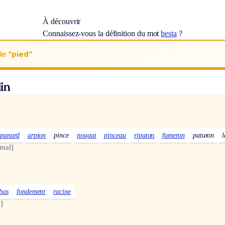
À découvrir
Connaissez-vous la définition du mot
besta
?
de
“pied“
in
x
panard
arpion
pince
nougat
pinceau
ripaton
fumeron
paturon
l
mal]
bas
fondement
racine
]