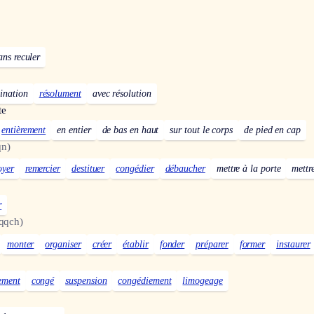
ans reculer
ination
résolument
avec résolution
te
entièrement
en entier
de bas en haut
sur tout le corps
de pied en cap
qn)
oyer
remercier
destituer
congédier
débaucher
mettre à la porte
mettr
r
qqch)
monter
organiser
créer
établir
fonder
préparer
former
instaurer
ement
congé
suspension
congédiement
limogeage