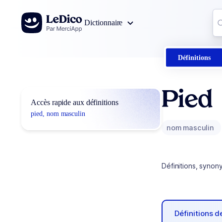
Aller au contenu
Co
Dictionnaire
0
r
Définitions
Pied
Accès rapide aux définitions
pied, nom masculin
nom masculin
Définitions, synon
Définitions 