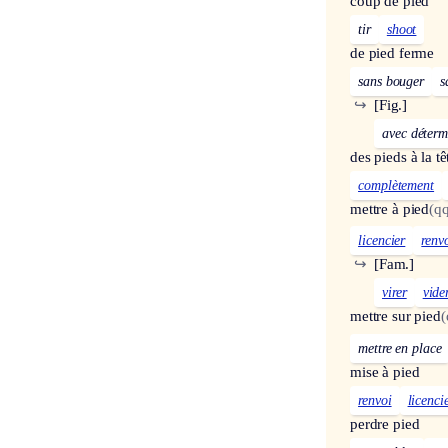
coup de pied
tir
shoot
de pied ferme
sans bouger
s
↪
[Fig.]
avec déterm
des pieds à la tê
complètement
mettre à pied
(q
licencier
renv
↪
[Fam.]
virer
vide
mettre sur pied
(
mettre en place
mise à pied
renvoi
licenci
perdre pied