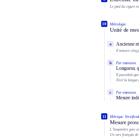
Le pied du cigare es
10
Métrologie.
Unité de mes
Ancienne me
a
Il mesure cinq p
b
Par extension.
Longueur, q
Il possédait que
Tirer la langue 
c
Par extension.
Mesure indé
11
Métrique.
Versificat
Mesure proso
L’hexamètre grec ou 
Un vers français de 