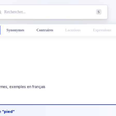
mmencez à chercher un mot dans le dictionnaire :
S
esults found.
Synonymes
Contraires
Locutions
Expressions
ymes, exemples en français
de
“pied“