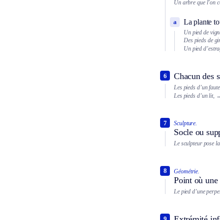
Un arbre que l’on c
La plante to
a
Un pied de vign
Des pieds de gir
Un pied d’estr
Chacun des su
6
Les pieds d’un faut
Les pieds d’un lit,
→
7
Sculpture.
Socle ou supp
Le sculpteur pose la
8
Géométrie.
Point où une 
Le pied d’une perpe
Extrémité inf
9