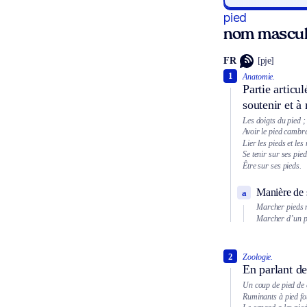
pied
nom mascul
FR
[pje]
1
Anatomie.
Partie articu
soutenir et à
Les doigts du pied ;
Avoir le pied cambré
Lier les pieds et le
Se tenir sur ses pied
Être sur ses pieds.
Manière de s
a
Marcher pieds 
Marcher d’un pi
2
Zoologie.
En parlant de 
Un coup de pied de 
Ruminants à pied fo