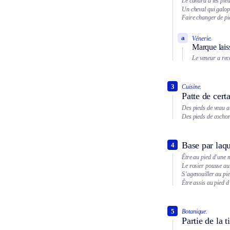
Le canard a les pie
Un cheval qui galop
Faire changer de pi
a
Vénerie.
Marque laiss
Le veneur a reco
3
Cuisine.
Patte de cert
Des pieds de veau a
Des pieds de cochon 
Base par laqu
4
Être au pied d’une 
Le rosier pousse au
S’agenouiller au pie
Être assis au pied d
5
Botanique.
Partie de la t