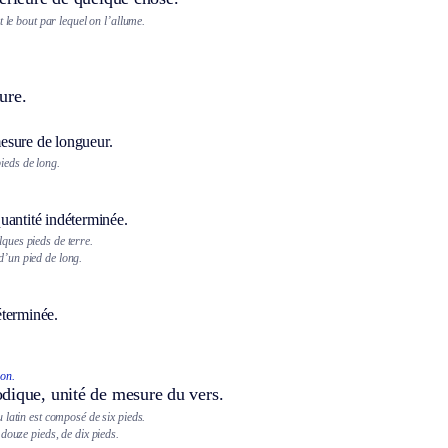
t le bout par lequel on l’allume.
ure.
sure de longueur.
ieds de long.
uantité indéterminée.
lques pieds de terre.
d’un pied de long.
terminée.
ion.
dique, unité de mesure du vers.
latin est composé de six pieds.
douze pieds, de dix pieds.