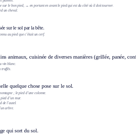
ds palmés.
e sur le bon pied,
→ en portant en avant le pied qui est du côté où il doit tourner.
ed un cheval.
ée sur le sol par la bête.
nnu au pied que c’était un cerf.
ains animaux, cuisinée de diverses manières (grillée, panée, confi
u vin blanc.
truffés.
elle quelque chose pose sur le sol.
montagne ; le pied d’une colonne.
 pied d’un mur.
d de l’autel.
’un arbre.
ige qui sort du sol.