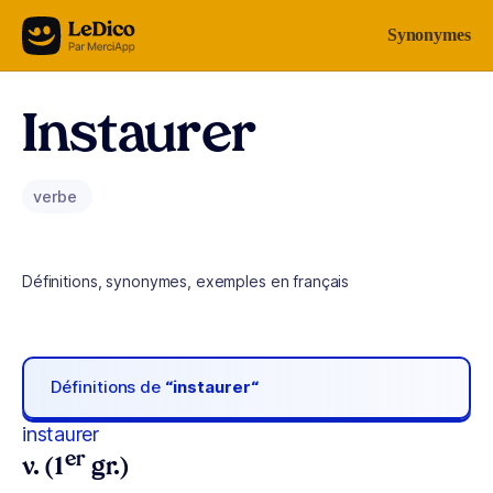
Aller au contenu
Synonymes
Instaurer
verbe
Définitions, synonymes, exemples en français
Définitions de
“instaurer“
instaurer
er
v. (1
gr.)