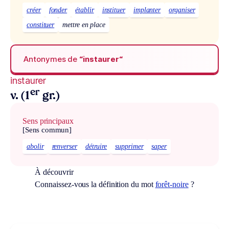
créer
fonder
établir
instituer
implanter
organiser
constituer
mettre en place
Antonymes de
“instaurer“
instaurer
er
v. (1
gr.)
Sens principaux
[Sens commun]
abolir
renverser
détruire
supprimer
saper
À découvrir
Connaissez-vous la définition du mot
forêt-noire
?