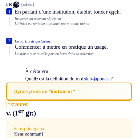
FR
[ɛ̃stɔʀe]
En parlant d’une institution, établir, fonder qqch.
1
Instaurer un nouveau règlement.
L’Union européenne a instauré une monnaie unique.
2
En parlant de quelqu’un.
Commencer à mettre en pratique un usage.
Le styliste a instauré le port du béret dans sa collection.
À découvrir
Quelle est la définition du mot
sino-japonais
?
Synonymes de
“instaurer“
instaurer
er
v. (1
gr.)
Sens principaux
[Sens commun]