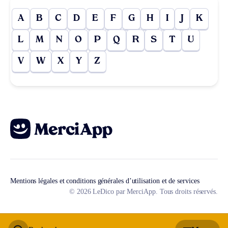
A
B
C
D
E
F
G
H
I
J
K
L
M
N
O
P
Q
R
S
T
U
V
W
X
Y
Z
Mentions légales et conditions générales d’utilisation et de services
© 2026 LeDico par MerciApp. Tous droits réservés.