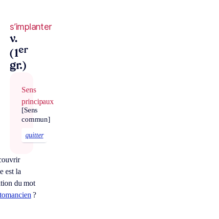
s’implanter
v.
er
(1
gr.)
Sens
principaux
[Sens
commun]
quitter
ouvrir
e est la
ition du mot
tomancien
?