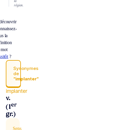
la
région.
découvrir
nnaissez-
us la
inition
 mot
sitôt
?
Synonymes
de
“implanter“
implanter
v.
er
(1
gr.)
Sens