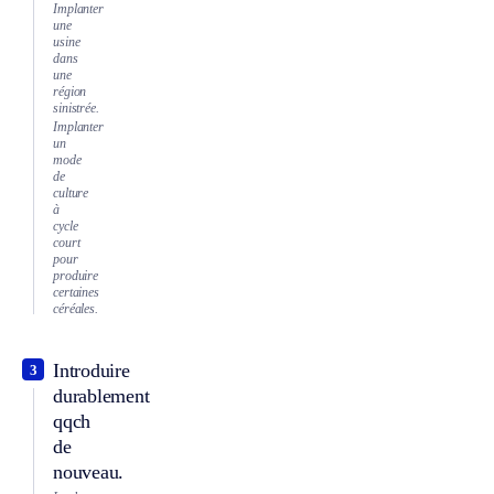
Implanter
une
usine
dans
une
région
sinistrée.
Implanter
un
mode
de
culture
à
cycle
court
pour
produire
certaines
céréales.
Introduire
3
durablement
qqch
de
nouveau.