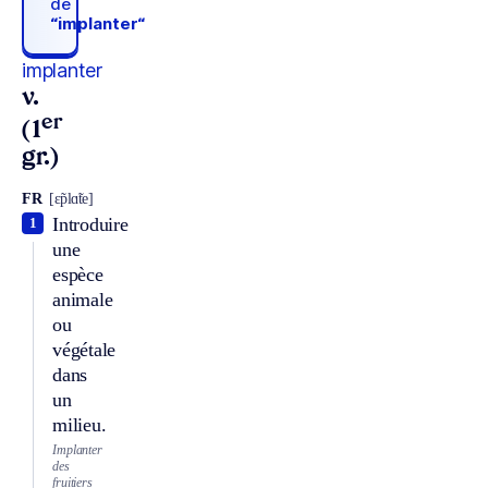
de
“implanter“
implanter
v.
er
(1
gr.)
FR
[ɛ̃plɑ̃te]
Introduire
1
une
espèce
animale
ou
végétale
dans
un
milieu.
Implanter
des
fruitiers