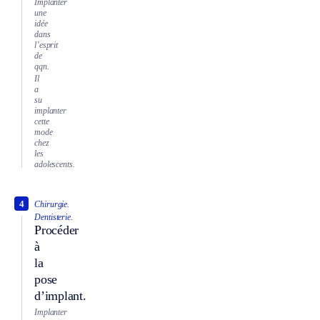
Implanter
une
idée
dans
l’esprit
de
qqn.
Il
a
su
implanter
cette
mode
chez
les
adolescents.
4
Chirurgie.
Dentisterie.
Procéder
à
la
pose
d’implant.
Implanter