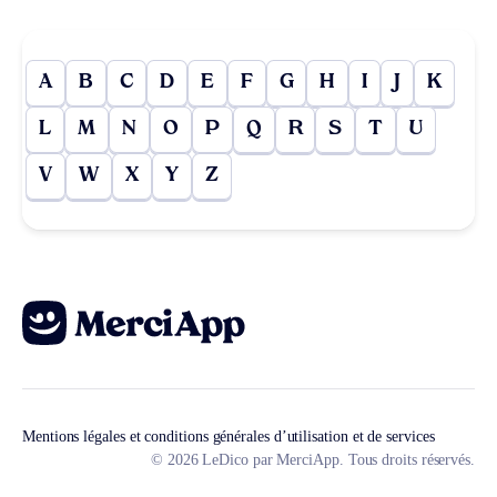
A
B
C
D
E
F
G
H
I
J
K
L
M
N
O
P
Q
R
S
T
U
V
W
X
Y
Z
Mentions légales et conditions générales d’utilisation et de services
© 2026 LeDico par MerciApp. Tous droits réservés.