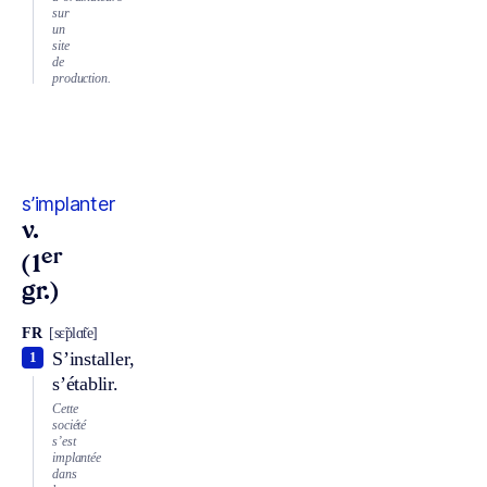
sur
un
site
de
production.
s’implanter
v.
er
(1
gr.)
FR
[sɛ̃plɑ̃te]
S’installer,
1
s’établir.
Cette
société
s’est
implantée
dans