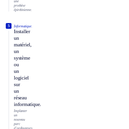
une
prothèse
épirétinienne.
5
Informatique.
Installer
un
matériel,
un
système
ou
un
logiciel
sur
un
réseau
informatique.
Implanter
un
nouveau
parc
d’ordinateurs