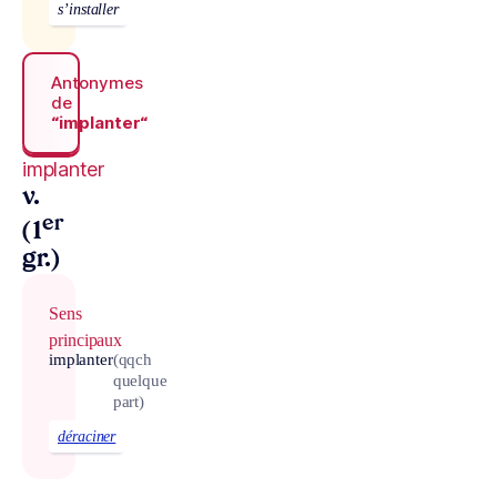
s’installer
Antonymes
de
“implanter“
implanter
v.
er
(1
gr.)
Sens
principaux
implanter
(qqch
quelque
part)
déraciner