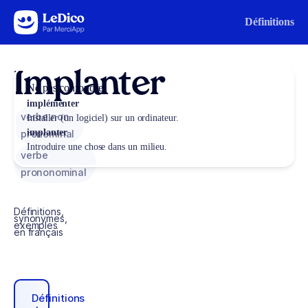
Aller au contenu
Définitions
Implanter
Ne pas confondre
implémenter
verbe non
Installer (un logiciel) sur un ordinateur.
implanter
pronominal
Introduire une chose dans un milieu.
verbe
prononominal
Définitions,
synonymes,
exemples
en français
Définitions