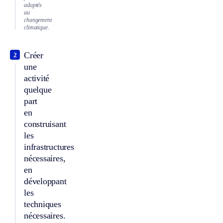
adaptés
au
changement
climatique.
Créer
2
une
activité
quelque
part
en
construisant
les
infrastructures
nécessaires,
en
développant
les
techniques
nécessaires.