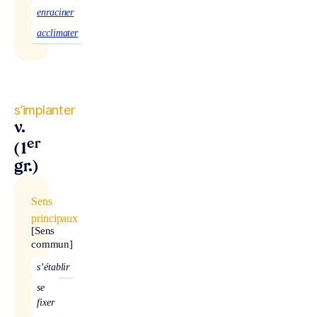
enraciner
acclimater
s’implanter
v.
er
(1
gr.)
Sens
principaux
[Sens
commun]
s’établir
se
fixer