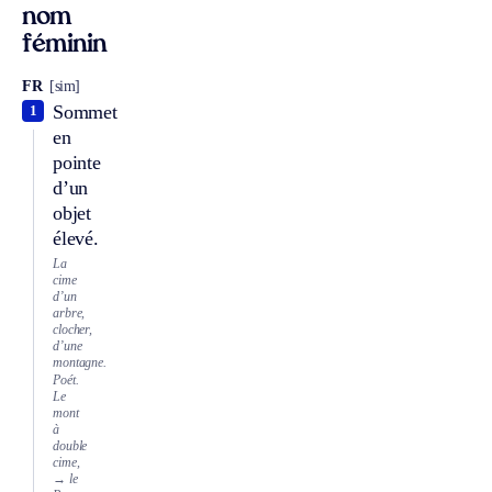
nom
féminin
FR
[sim]
Sommet
1
en
pointe
d’un
objet
élevé.
La
cime
d’un
arbre,
clocher,
d’une
montagne.
Poét.
Le
mont
à
double
cime,
→ le