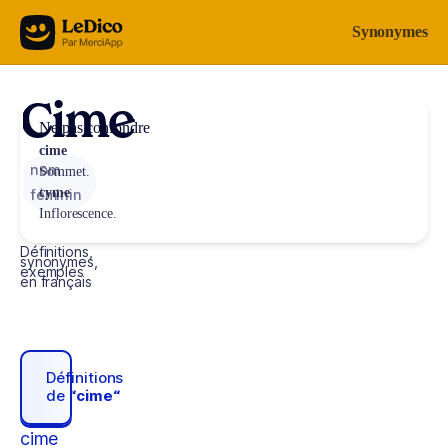
Aller au contenu
Synonymes
Cime
Ne pas confondre
cime
nom
Sommet.
cyme
féminin
Inflorescence.
Définitions,
synonymes,
exemples
en français
Définitions
de
“cime“
cime