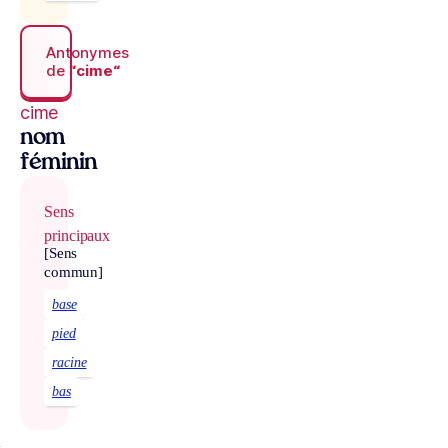
Antonymes
de
“cime“
cime
nom
féminin
Sens
principaux
[Sens
commun]
base
pied
racine
bas
À