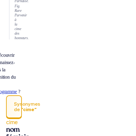
Parnasse.
Fig.
Rare
Parvenir
à
la
cime
des
honneurs.
écouvrir
naissez-
 la
nition du
nogramme
?
Synonymes
de
“cime“
cime
nom