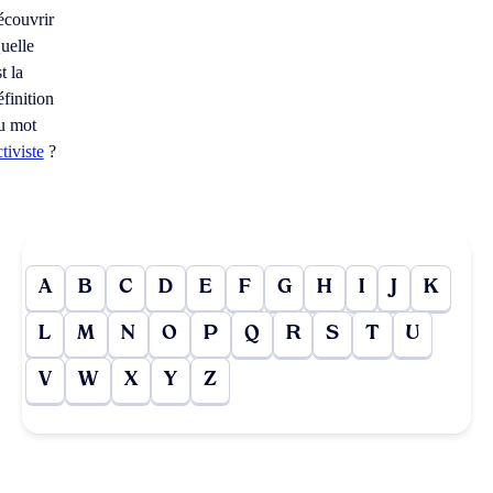
écouvrir
uelle
t la
éfinition
u mot
ctiviste
?
A
B
C
D
E
F
G
H
I
J
K
L
M
N
O
P
Q
R
S
T
U
V
W
X
Y
Z