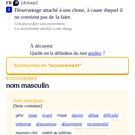
FR
[ɛ̃kɔ̃venjɑ̃]
Désavantage attaché à une chose, à cause duquel il
1
ne convient pas de la faire.
Cela peut se faire sans inconvénient.
Les inconvénients attachés à cette charge.
À découvrir
Quelle est la définition du mot
appâter
?
Synonymes de
“inconvénient“
inconvénient
nom masculin
Sens principaux
[Sens commun]
gêne
ennui
écueil
risque
danger
défaut
difficulté
embarras
désavantage
désagrément
incommodité
mauvais côté
ombre au tableau