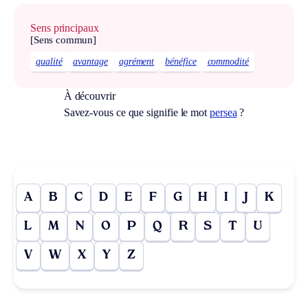
Sens principaux
[Sens commun]
qualité
avantage
agrément
bénéfice
commodité
À découvrir
Savez-vous ce que signifie le mot
persea
?
A
B
C
D
E
F
G
H
I
J
K
L
M
N
O
P
Q
R
S
T
U
V
W
X
Y
Z