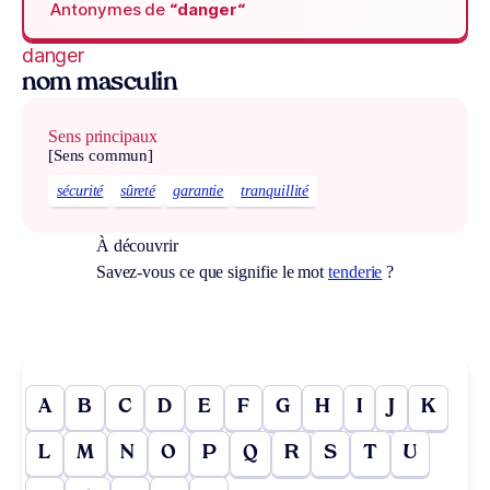
Antonymes de
“danger“
danger
nom masculin
Sens principaux
[Sens commun]
sécurité
sûreté
garantie
tranquillité
À découvrir
Savez-vous ce que signifie le mot
tenderie
?
A
B
C
D
E
F
G
H
I
J
K
L
M
N
O
P
Q
R
S
T
U