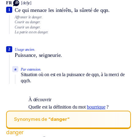
FR
[dɑ̃ʒe]
Ce qui menace les intérêts, la sûreté de qqn.
1
Affronter le danger.
Courir au danger.
Courir un danger.
La patrie est en danger.
2
Usage ancien.
Puissance, seigneurie.
a
Par extension.
Situation où on est en la puissance de qqn, à la merci de
qqch.
À découvrir
Quelle est la définition du mot
bourrique
?
Synonymes de
“danger“
danger