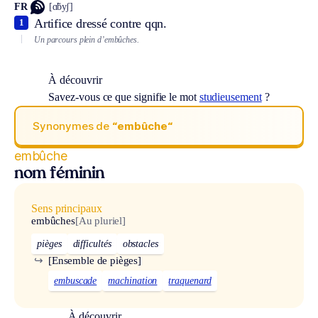
FR
[ɑ̃byʃ]
Artifice dressé contre qqn.
1
Un parcours plein d’embûches.
À découvrir
Savez-vous ce que signifie le mot
studieusement
?
Synonymes de
“embûche“
embûche
nom féminin
Sens principaux
embûches
[Au pluriel]
pièges
difficultés
obstacles
↪
[Ensemble de pièges]
embuscade
machination
traquenard
À découvrir