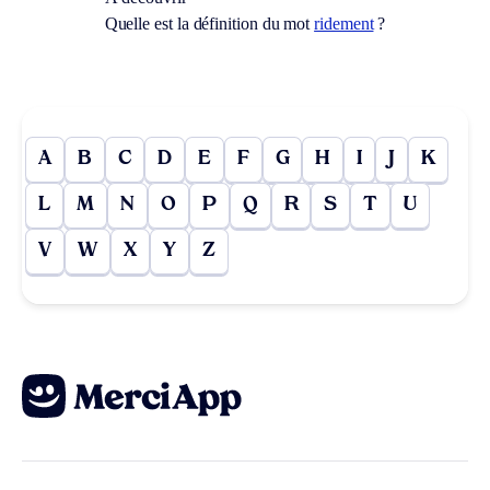
Quelle est la définition du mot
ridement
?
A
B
C
D
E
F
G
H
I
J
K
L
M
N
O
P
Q
R
S
T
U
V
W
X
Y
Z