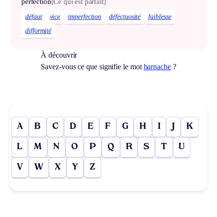
perfection
[Ce qui est parfait]
défaut
vice
imperfection
défectuosité
faiblesse
difformité
À découvrir
Savez-vous ce que signifie le mot
barnache
?
A
B
C
D
E
F
G
H
I
J
K
L
M
N
O
P
Q
R
S
T
U
V
W
X
Y
Z