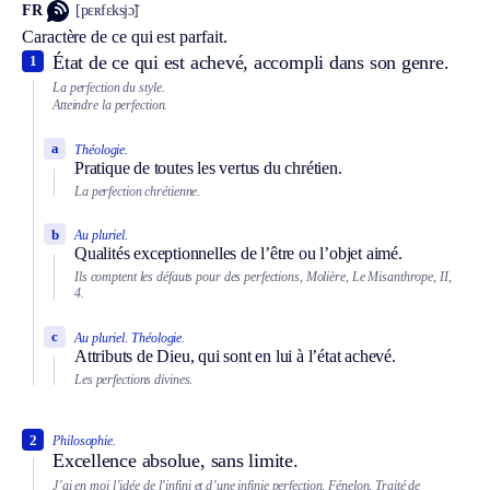
FR
[pɛʀfɛksjɔ̃]
Caractère de ce qui est parfait.
État de ce qui est achevé, accompli dans son genre.
1
La perfection du style.
Atteindre la perfection.
a
Théologie.
Pratique de toutes les vertus du chrétien.
La perfection chrétienne.
b
Au pluriel.
Qualités exceptionnelles de l’être ou l’objet aimé.
Ils comptent les défauts pour des perfections, Molière, Le Misanthrope, II,
4.
c
Au pluriel.
Théologie.
Attributs de Dieu, qui sont en lui à l’état achevé.
Les perfections divines.
2
Philosophie.
Excellence absolue, sans limite.
J’ai en moi l’idée de l’infini et d’une infinie perfection, Fénelon, Traité de