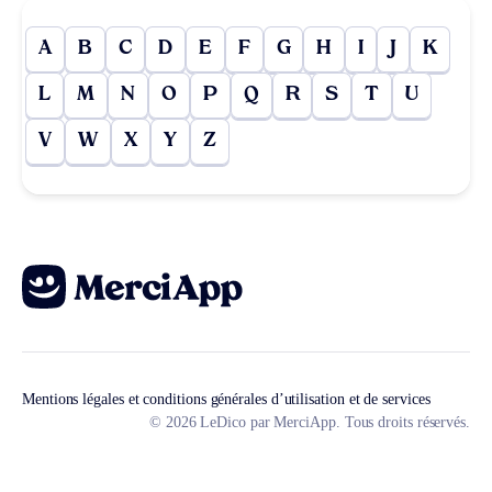
A
B
C
D
E
F
G
H
I
J
K
L
M
N
O
P
Q
R
S
T
U
V
W
X
Y
Z
Mentions légales et conditions générales d’utilisation et de services
© 2026 LeDico par MerciApp. Tous droits réservés.