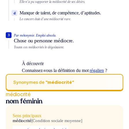
Elle n’a pu supporter la médiocrité de ses désirs.
Manque de talent, de compétence, d’aptitudes.
d
Le concert était d’une médiocrité rare.
3
Par métonymie.
Emploi absolu.
Chose ou personne médiocre.
Toutes ces médiocrités le dégoûtaient.
À découvrir
Connaissez-vous la définition du mot
régalien
?
Synonymes de
“médiocrité“
médiocrité
nom féminin
Sens principaux
médiocrité
[Condition sociale moyenne]