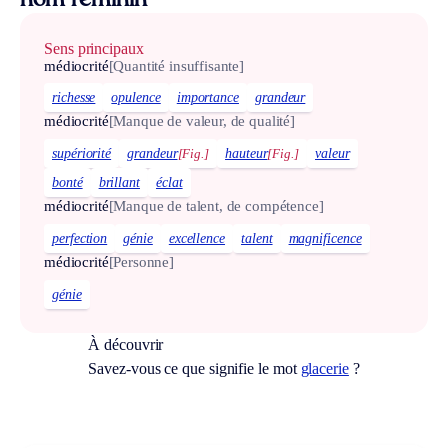
nom féminin
Sens principaux
médiocrité
[Quantité insuffisante]
richesse
opulence
importance
grandeur
médiocrité
[Manque de valeur, de qualité]
supériorité
grandeur
[Fig.]
hauteur
[Fig.]
valeur
bonté
brillant
éclat
médiocrité
[Manque de talent, de compétence]
perfection
génie
excellence
talent
magnificence
médiocrité
[Personne]
génie
À découvrir
Savez-vous ce que signifie le mot
glacerie
?