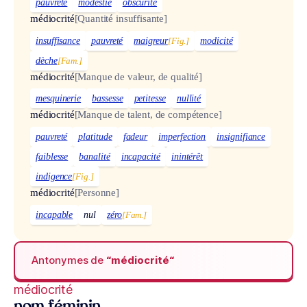
pauvreté
modestie
obscurité
médiocrité
[Quantité insuffisante]
insuffisance
pauvreté
maigreur
[Fig.]
modicité
dèche
[Fam.]
médiocrité
[Manque de valeur, de qualité]
mesquinerie
bassesse
petitesse
nullité
médiocrité
[Manque de talent, de compétence]
pauvreté
platitude
fadeur
imperfection
insignifiance
faiblesse
banalité
incapacité
inintérêt
indigence
[Fig.]
médiocrité
[Personne]
incapable
nul
zéro
[Fam.]
Antonymes de
“médiocrité“
médiocrité