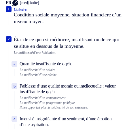
FR
[medjɔkʀite]
1
Littéraire.
Condition sociale moyenne, situation financière d’un
niveau moyen.
État de ce qui est médiocre, insuffisant ou de ce qui
2
se situe en dessous de la moyenne.
La médiocrité d’une habitation.
Quantité insuffisante de qqch.
a
La médiocrité d’un salaire.
La médiocrité d’une récolte.
Faiblesse d’une qualité morale ou intellectuelle ; valeur
b
insuffisante de qqch.
La médiocrité d’un comportement.
La médiocrité d’un programme politique.
Il ne supportait plus la médiocrité de son existence.
Intensité insignifiante d’un sentiment, d’une émotion,
c
d’une aspiration.