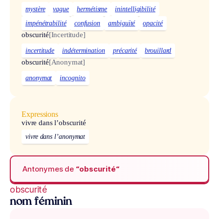
mystère
vague
hermétisme
inintelligibilité
impénétrabilité
confusion
ambiguïté
opacité
obscurité
[Incertitude]
incertitude
indétermination
précarité
brouillard
obscurité
[Anonymat]
anonymat
incognito
Expressions
vivre dans l’obscurité
vivre dans l’anonymat
Antonymes de
“obscurité“
obscurité
nom féminin