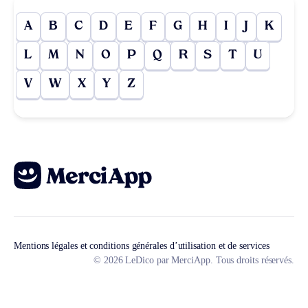
A
B
C
D
E
F
G
H
I
J
K
L
M
N
O
P
Q
R
S
T
U
V
W
X
Y
Z
Mentions légales et conditions générales d’utilisation et de services
© 2026 LeDico par MerciApp. Tous droits réservés.