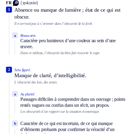
FR
[ɔpskyʀite]
Absence ou manque de lumière ; état de ce qui est
1
obscur.
Il n’arrivait pas à s’orienter dans l’obscurité de la forêt.
a
Beaux-arts.
Caractère peu lumineux d’une couleur au sein d’une
œuvre.
Dans ce tableau, l’obscurité du bleu fait ressortir le sujet.
2
Sens figuré.
Manque de clarté, d’intelligibilité.
L’obscurité des lois, des textes.
a
Au pluriel.
Passages difficiles à comprendre dans un ouvrage ; points
restés vagues ou confus dans un récit, un propos.
Les obscurités d’un rapport sur la situation économique.
Caractère de ce qui est incertain, de ce qui manque
b
d’éléments probants pour confirmer la véracité d’un