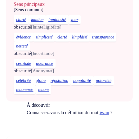
Sens principaux
[Sens commun]
clarté
lumière
luminosité
jour
obscurité
[Inintelligibilité]
évidence
simplicité
clarté
limpidité
transparence
netteté
obscurité
[Incertitude]
certitude
assurance
obscurité
[Anonymat]
célébrité
gloire
réputation
popularité
notoriété
renommée
renom
À découvrir
Connaissez-vous la définition du mot
iwan
?