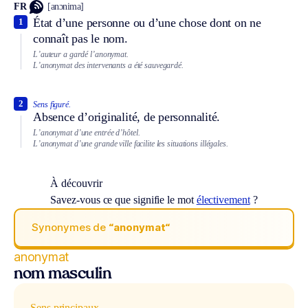
FR
[anɔnima]
État d’une personne ou d’une chose dont on ne
1
connaît pas le nom.
L’auteur a gardé l’anonymat.
L’anonymat des intervenants a été sauvegardé.
2
Sens figuré.
Absence d’originalité, de personnalité.
L’anonymat d’une entrée d’hôtel.
L’anonymat d’une grande ville facilite les situations illégales.
À découvrir
Savez-vous ce que signifie le mot
électivement
?
Synonymes de
“anonymat“
anonymat
nom masculin
Sens principaux