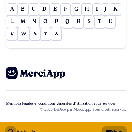
A
B
C
D
E
F
G
H
I
J
K
L
M
N
O
P
Q
R
S
T
U
V
W
X
Y
Z
Mentions légales et conditions générales d’utilisation et de services
© 2026 LeDico par MerciApp. Tous droits réservés.
Rechercher
Menu