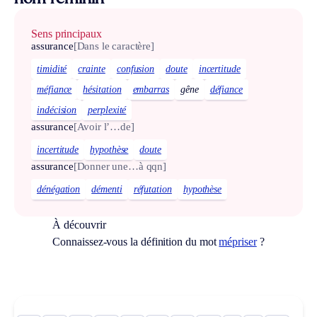
Sens principaux
assurance
[Dans le caractère]
timidité
crainte
confusion
doute
incertitude
méfiance
hésitation
embarras
gêne
défiance
indécision
perplexité
assurance
[Avoir l’…de]
incertitude
hypothèse
doute
assurance
[Donner une…à qqn]
dénégation
démenti
réfutation
hypothèse
À découvrir
Connaissez-vous la définition du mot
mépriser
?