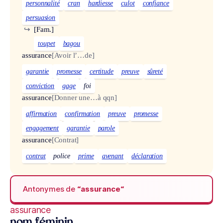
personnalité
cran
hardiesse
culot
confiance
persuasion
↪
[Fam.]
toupet
bagou
assurance
[Avoir l’…de]
garantie
promesse
certitude
preuve
sûreté
conviction
gage
foi
assurance
[Donner une…à qqn]
affirmation
confirmation
preuve
promesse
engagement
garantie
parole
assurance
[Contrat]
contrat
police
prime
avenant
déclaration
Antonymes de
“assurance“
assurance
nom féminin