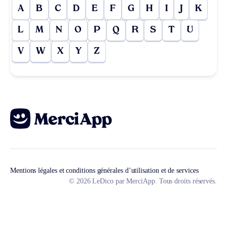
A
B
C
D
E
F
G
H
I
J
K
L
M
N
O
P
Q
R
S
T
U
V
W
X
Y
Z
Mentions légales et conditions générales d’utilisation et de services
© 2026 LeDico par MerciApp. Tous droits réservés.