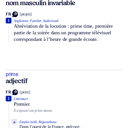
nom masculin invariable
FR
[pʀajm]
1
Anglicisme.
Familier.
Audiovisuel.
Abréviation de la locution : prime time, première
partie de la soirée dans un programme télévisuel
correspondant à l’heure de grande écoute.
prime
adjectif
FR
[pʀim]
1
Littérature.
Premier.
Il a épousé son prime amour.
a
Emploi vieilli.
Régionalisme.
Dans l’ouest de la France, précoce.