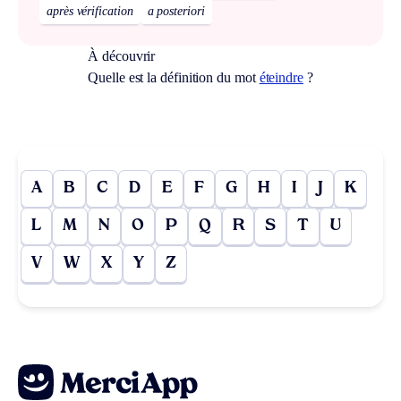
après vérification
a posteriori
À découvrir
Quelle est la définition du mot
éteindre
?
A
B
C
D
E
F
G
H
I
J
K
L
M
N
O
P
Q
R
S
T
U
V
W
X
Y
Z