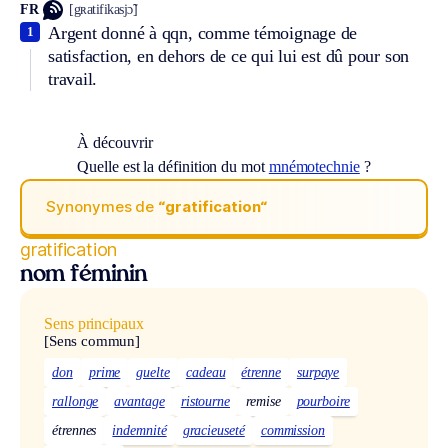
FR
[gʀatifikasjɔ̃]
Argent donné à qqn, comme témoignage de
1
satisfaction, en dehors de ce qui lui est dû pour son
travail.
À découvrir
Quelle est la définition du mot
mnémotechnie
?
Synonymes de
“gratification“
gratification
nom féminin
Sens principaux
[Sens commun]
don
prime
guelte
cadeau
étrenne
surpaye
rallonge
avantage
ristourne
remise
pourboire
étrennes
indemnité
gracieuseté
commission