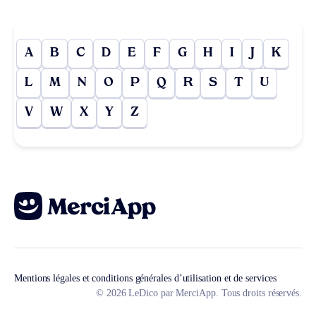
A
B
C
D
E
F
G
H
I
J
K
L
M
N
O
P
Q
R
S
T
U
V
W
X
Y
Z
Mentions légales et conditions générales d’utilisation et de services
© 2026 LeDico par MerciApp. Tous droits réservés.